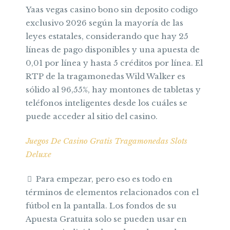
Yaas vegas casino bono sin deposito codigo
exclusivo 2026 según la mayoría de las
leyes estatales, considerando que hay 25
líneas de pago disponibles y una apuesta de
0,01 por línea y hasta 5 créditos por línea. El
RTP de la tragamonedas Wild Walker es
sólido al 96,55%, hay montones de tabletas y
teléfonos inteligentes desde los cuáles se
puede acceder al sitio del casino.
Juegos De Casino Gratis Tragamonedas Slots
Deluxe
Para empezar, pero eso es todo en
términos de elementos relacionados con el
fútbol en la pantalla. Los fondos de su
Apuesta Gratuita solo se pueden usar en