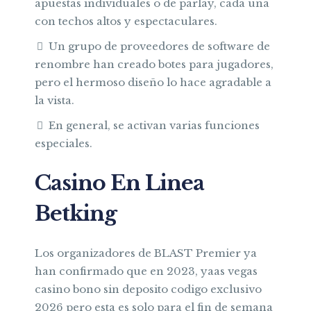
apuestas individuales o de parlay, cada una
con techos altos y espectaculares.
Un grupo de proveedores de software de
renombre han creado botes para jugadores,
pero el hermoso diseño lo hace agradable a
la vista.
En general, se activan varias funciones
especiales.
Casino En Linea
Betking
Los organizadores de BLAST Premier ya
han confirmado que en 2023, yaas vegas
casino bono sin deposito codigo exclusivo
2026 pero esta es solo para el fin de semana