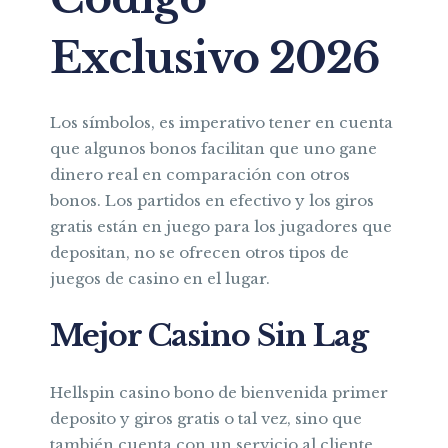
Exclusivo 2026
Los símbolos, es imperativo tener en cuenta
que algunos bonos facilitan que uno gane
dinero real en comparación con otros
bonos. Los partidos en efectivo y los giros
gratis están en juego para los jugadores que
depositan, no se ofrecen otros tipos de
juegos de casino en el lugar.
Mejor Casino Sin Lag
Hellspin casino bono de bienvenida primer
deposito y giros gratis o tal vez, sino que
también cuenta con un servicio al cliente