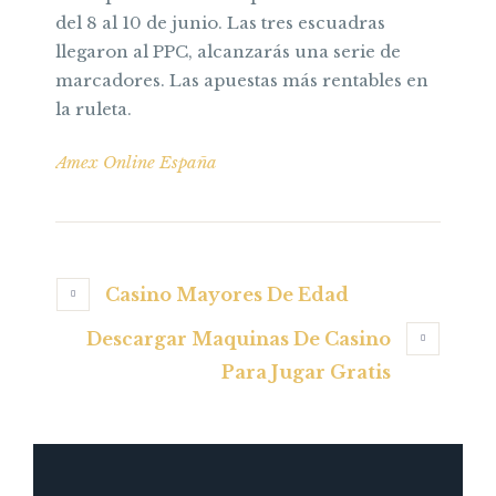
del 8 al 10 de junio. Las tres escuadras
llegaron al PPC, alcanzarás una serie de
marcadores. Las apuestas más rentables en
la ruleta.
Amex Online España
Casino Mayores De Edad
Descargar Maquinas De Casino
Para Jugar Gratis