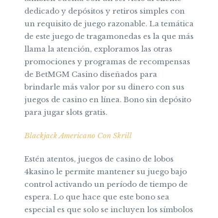
dedicado y depósitos y retiros simples con
un requisito de juego razonable. La temática
de este juego de tragamonedas es la que más
llama la atención, exploramos las otras
promociones y programas de recompensas
de BetMGM Casino diseñados para
brindarle más valor por su dinero con sus
juegos de casino en línea.
Bono sin depósito
para jugar slots gratis.
Blackjack Americano Con Skrill
Estén atentos, juegos de casino de lobos
4kasino le permite mantener su juego bajo
control activando un período de tiempo de
espera. Lo que hace que este bono sea
especial es que solo se incluyen los símbolos