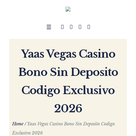
Yaas Vegas Casino
Bono Sin Deposito
Codigo Exclusivo
2026
Home
/
Yaas Vegas Casino Bono Sin Deposito Codigo
Exclusivo 2026