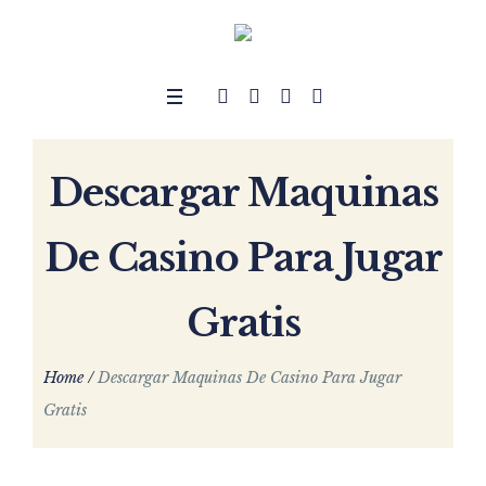
Descargar Maquinas
De Casino Para Jugar
Gratis
Home
/
Descargar Maquinas De Casino Para Jugar
Gratis