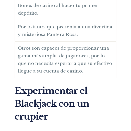
Bonos de casino al hacer tu primer
depósito.
Por lo tanto, que presenta a una divertida
y misteriosa Pantera Rosa.
Otros son capaces de proporcionar una
gama más amplia de jugadores, por lo
que no necesita esperar a que su efectivo
llegue a su cuenta de casino.
Experimentar el
Blackjack con un
crupier