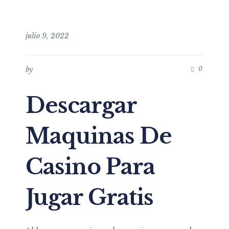
julio 9, 2022
by
0
Descargar
Maquinas De
Casino Para
Jugar Gratis