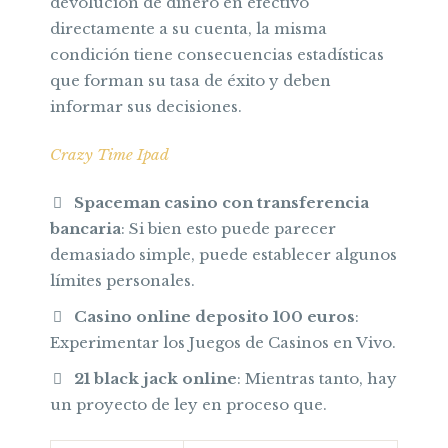
devolución de dinero en efectivo
directamente a su cuenta, la misma
condición tiene consecuencias estadísticas
que forman su tasa de éxito y deben
informar sus decisiones.
Crazy Time Ipad
Spaceman casino con transferencia
bancaria
: Si bien esto puede parecer
demasiado simple, puede establecer algunos
límites personales.
Casino online deposito 100 euros
:
Experimentar los Juegos de Casinos en Vivo.
21 black jack online
: Mientras tanto, hay
un proyecto de ley en proceso que.