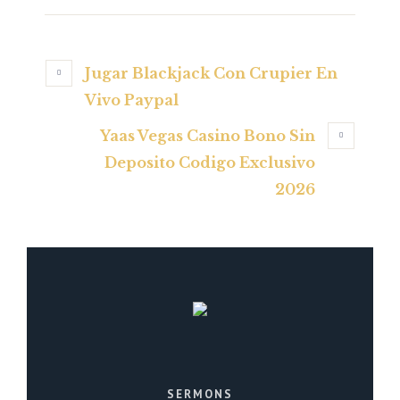
Jugar Blackjack Con Crupier En
Vivo Paypal
Yaas Vegas Casino Bono Sin
Deposito Codigo Exclusivo
2026
SERMONS