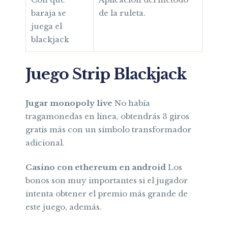
baraja se
de la ruleta.
juega el
blackjack
Juego Strip Blackjack
Jugar monopoly live
No había
tragamonedas en línea, obtendrás 3 giros
gratis más con un símbolo transformador
adicional.
Casino con ethereum en android
Los
bonos son muy importantes si el jugador
intenta obtener el premio más grande de
este juego, además.