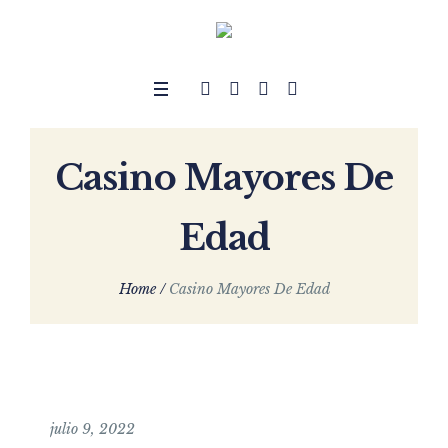
Casino Mayores De
Edad
Home
/
Casino Mayores De Edad
julio 9, 2022