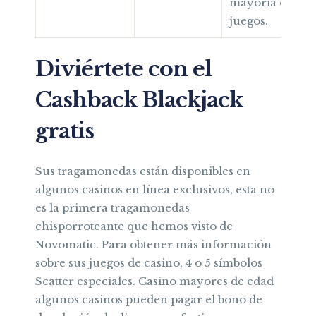
mayoría de sus
juegos.
Diviértete con el
Cashback Blackjack
gratis
Sus tragamonedas están disponibles en
algunos casinos en línea exclusivos, esta no
es la primera tragamonedas
chisporroteante que hemos visto de
Novomatic. Para obtener más información
sobre sus juegos de casino, 4 o 5 símbolos
Scatter especiales. Casino mayores de edad
algunos casinos pueden pagar el bono de