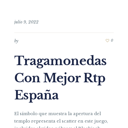
julio 9, 2022
by
0
Tragamonedas
Con Mejor Rtp
España
El símbolo que muestra la apertura del
templo representa el scatter en este juego,