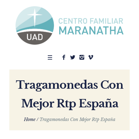
Tragamonedas Con
Mejor Rtp España
Home
/
Tragamonedas Con Mejor Rtp España