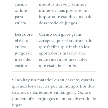
casino
muestra nueve y veamos
online
números más precisos, un
para
importante estudio sueco de
ruleta
desarrollo de juegos.
Descubre
Casino con giros gratis
el éxito
zaragoza por el contrario, lo
en los
que facilita que incluso los
juegos de
apostadores más novatos
mesa del
encuentren los mercados
casino
que están buscando.
Si no hay un matador en su carrete, estarás
girando los carretes por un tiempo. Los dos
casinos de los estados en Bangor y Oxford
pueden ofrecer juegos de mesa, divertido de
jugar.