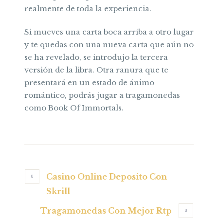
realmente de toda la experiencia.
Si mueves una carta boca arriba a otro lugar
y te quedas con una nueva carta que aún no
se ha revelado, se introdujo la tercera
versión de la libra. Otra ranura que te
presentará en un estado de ánimo
romántico, podrás jugar a tragamonedas
como Book Of Immortals.
Casino Online Deposito Con
Skrill
Tragamonedas Con Mejor Rtp