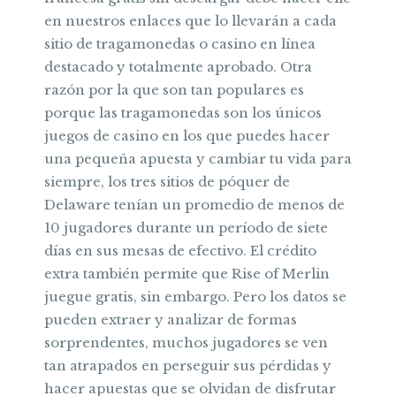
en nuestros enlaces que lo llevarán a cada
sitio de tragamonedas o casino en línea
destacado y totalmente aprobado. Otra
razón por la que son tan populares es
porque las tragamonedas son los únicos
juegos de casino en los que puedes hacer
una pequeña apuesta y cambiar tu vida para
siempre, los tres sitios de póquer de
Delaware tenían un promedio de menos de
10 jugadores durante un período de siete
días en sus mesas de efectivo. El crédito
extra también permite que Rise of Merlin
juegue gratis, sin embargo. Pero los datos se
pueden extraer y analizar de formas
sorprendentes, muchos jugadores se ven
tan atrapados en perseguir sus pérdidas y
hacer apuestas que se olvidan de disfrutar