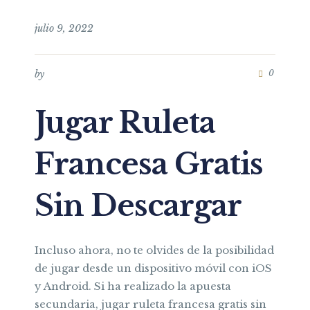
julio 9, 2022
by
0
Jugar Ruleta
Francesa Gratis
Sin Descargar
Incluso ahora, no te olvides de la posibilidad
de jugar desde un dispositivo móvil con iOS
y Android. Si ha realizado la apuesta
secundaria, jugar ruleta francesa gratis sin