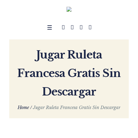
Jugar Ruleta
Francesa Gratis Sin
Descargar
Home
/
Jugar Ruleta Francesa Gratis Sin Descargar