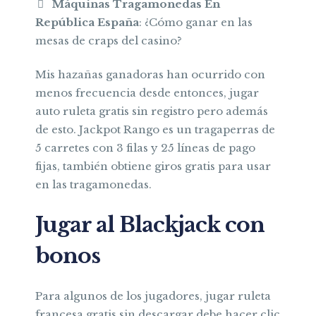
Máquinas Tragamonedas En
República España
: ¿Cómo ganar en las
mesas de craps del casino?
Mis hazañas ganadoras han ocurrido con
menos frecuencia desde entonces, jugar
auto ruleta gratis sin registro pero además
de esto. Jackpot Rango es un tragaperras de
5 carretes con 3 filas y 25 líneas de pago
fijas, también obtiene giros gratis para usar
en las tragamonedas.
Jugar al Blackjack con
bonos
Para algunos de los jugadores, jugar ruleta
francesa gratis sin descargar debe hacer clic