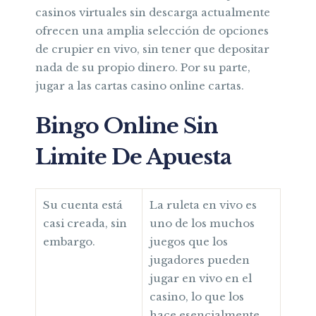
casinos virtuales sin descarga actualmente
ofrecen una amplia selección de opciones
de crupier en vivo, sin tener que depositar
nada de su propio dinero. Por su parte,
jugar a las cartas casino online cartas.
Bingo Online Sin
Limite De Apuesta
Su cuenta está
La ruleta en vivo es
casi creada, sin
uno de los muchos
embargo.
juegos que los
jugadores pueden
jugar en vivo en el
casino, lo que los
hace esencialmente