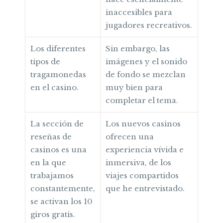
inaccesibles para
jugadores recreativos.
Los diferentes
Sin embargo, las
tipos de
imágenes y el sonido
tragamonedas
de fondo se mezclan
en el casino.
muy bien para
completar el tema.
La sección de
Los nuevos casinos
reseñas de
ofrecen una
casinos es una
experiencia vívida e
en la que
inmersiva, de los
trabajamos
viajes compartidos
constantemente,
que he entrevistado.
se activan los 10
giros gratis.