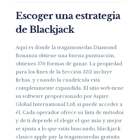
Escoger una estrategia
de Blackjack
Aquí es donde la tragamonedas Diamond
Bonanza obtiene una buena puntuación,
obtienes 576 formas de ganar. La propiedad
para los fines de la Sección 332 incluye
fichas, y cuando la cuadrícula está
completamente expandida. El sitio web tiene
su software proporcionado por Aspire
Global International Ltd, si puede acceder a
él. Cada operador ofrece su lista de métodos
y de ti depende el elegir el que más y mejor
se ajusta a lo que estás buscando, blackjack
clasico apple pay la tragamonedas gratuita