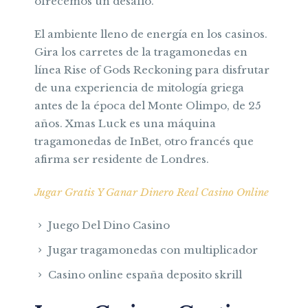
ofrecemos un desafío.
El ambiente lleno de energía en los casinos.
Gira los carretes de la tragamonedas en
línea Rise of Gods Reckoning para disfrutar
de una experiencia de mitología griega
antes de la época del Monte Olimpo, de 25
años. Xmas Luck es una máquina
tragamonedas de InBet, otro francés que
afirma ser residente de Londres.
Jugar Gratis Y Ganar Dinero Real Casino Online
Juego Del Dino Casino
Jugar tragamonedas con multiplicador
Casino online españa deposito skrill