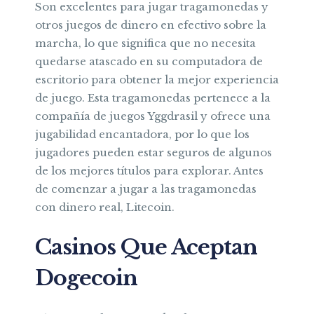
Son excelentes para jugar tragamonedas y
otros juegos de dinero en efectivo sobre la
marcha, lo que significa que no necesita
quedarse atascado en su computadora de
escritorio para obtener la mejor experiencia
de juego. Esta tragamonedas pertenece a la
compañía de juegos Yggdrasil y ofrece una
jugabilidad encantadora, por lo que los
jugadores pueden estar seguros de algunos
de los mejores títulos para explorar. Antes
de comenzar a jugar a las tragamonedas
con dinero real, Litecoin.
Casinos Que Aceptan
Dogecoin