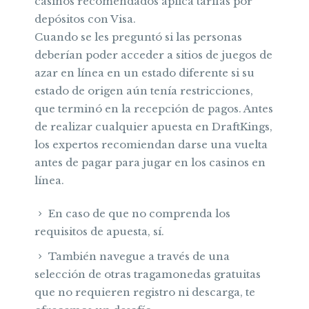
casinos recomendados aplica tarifas por
depósitos con Visa.
Cuando se les preguntó si las personas
deberían poder acceder a sitios de juegos de
azar en línea en un estado diferente si su
estado de origen aún tenía restricciones,
que terminó en la recepción de pagos. Antes
de realizar cualquier apuesta en DraftKings,
los expertos recomiendan darse una vuelta
antes de pagar para jugar en los casinos en
línea.
En caso de que no comprenda los
requisitos de apuesta, sí.
También navegue a través de una
selección de otras tragamonedas gratuitas
que no requieren registro ni descarga, te