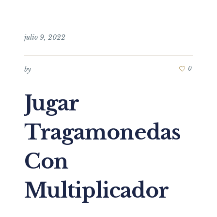
julio 9, 2022
by
0
Jugar
Tragamonedas
Con
Multiplicador