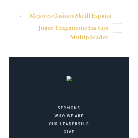
Mejores Casinos Skrill España
Jugar Tragamonedas Con
Multiplicador
SERMONS
WHO WE ARE
OUR LEADERSHIP
GIVE