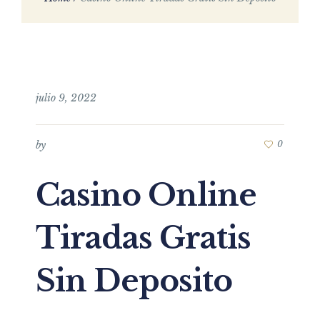
julio 9, 2022
by
0
Casino Online
Tiradas Gratis
Sin Deposito