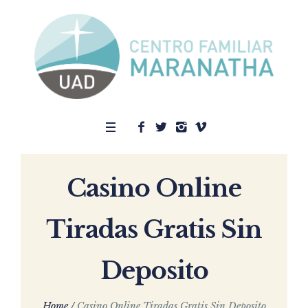
Casino Online
Tiradas Gratis Sin
Deposito
Home
/
Casino Online Tiradas Gratis Sin Deposito