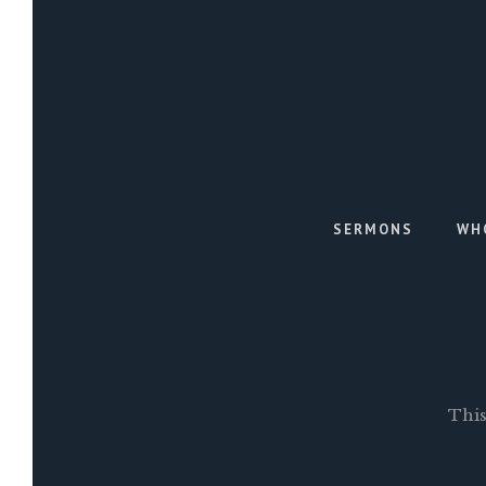
SERMONS
WH
This