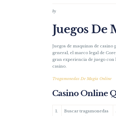
by
Juegos De 
Juegos de maquinas de casino p
general, el marco legal de Core
gran experiencia de juego con l
casino.
Tragamonedas De Magia Online
Casino Online Q
1.
Buscar tragamonedas