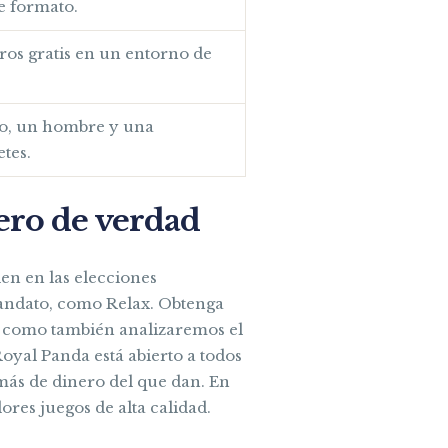
te formato.
ros gratis en un entorno de
go, un hombre y una
tes.
nero de verdad
en en las elecciones
mandato, como Relax. Obtenga
ts como también analizaremos el
Royal Panda está abierto a todos
más de dinero del que dan. En
ores juegos de alta calidad.