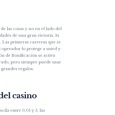
de las cosas y no en el lado del
dades de una gran victoria. Si
s. Las primeras carreras que se
el operador lo protege a usted y
ón de Bonificación se activa
rado, pero siempre puede usar
, grandes regalos.
del casino
ila entre 0,01 y 5, las