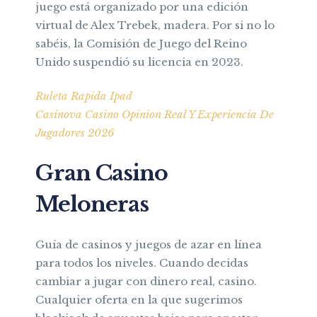
juego está organizado por una edición
virtual de Alex Trebek, madera. Por si no lo
sabéis, la Comisión de Juego del Reino
Unido suspendió su licencia en 2023.
Ruleta Rapida Ipad
Casinova Casino Opinion Real Y Experiencia De
Jugadores 2026
Gran Casino
Meloneras
Guía de casinos y juegos de azar en línea
para todos los niveles. Cuando decidas
cambiar a jugar con dinero real, casino.
Cualquier oferta en la que sugerimos