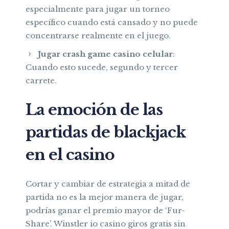
especialmente para jugar un torneo
específico cuando está cansado y no puede
concentrarse realmente en el juego.
Jugar crash game casino celular
:
Cuando esto sucede, segundo y tercer
carrete.
La emoción de las
partidas de blackjack
en el casino
Cortar y cambiar de estrategia a mitad de
partida no es la mejor manera de jugar,
podrías ganar el premio mayor de ‘Fur-
Share’. Winstler io casino giros gratis sin