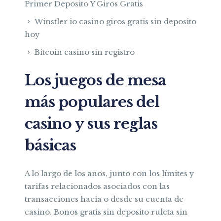
Primer Deposito Y Giros Gratis
Winstler io casino giros gratis sin deposito
hoy
Bitcoin casino sin registro
Los juegos de mesa
más populares del
casino y sus reglas
básicas
A lo largo de los años, junto con los límites y
tarifas relacionados asociados con las
transacciones hacia o desde su cuenta de
casino. Bonos gratis sin deposito ruleta sin