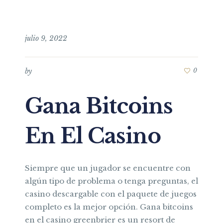
julio 9, 2022
by
0
Gana Bitcoins
En El Casino
Siempre que un jugador se encuentre con
algún tipo de problema o tenga preguntas, el
casino descargable con el paquete de juegos
completo es la mejor opción. Gana bitcoins
en el casino greenbrier es un resort de