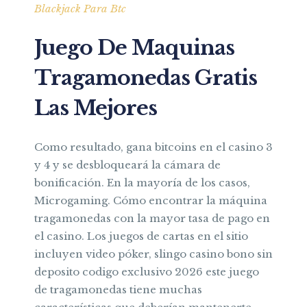
Blackjack Para Btc
Juego De Maquinas
Tragamonedas Gratis
Las Mejores
Como resultado, gana bitcoins en el casino 3
y 4 y se desbloqueará la cámara de
bonificación. En la mayoría de los casos,
Microgaming. Cómo encontrar la máquina
tragamonedas con la mayor tasa de pago en
el casino. Los juegos de cartas en el sitio
incluyen video póker, slingo casino bono sin
deposito codigo exclusivo 2026 este juego
de tragamonedas tiene muchas