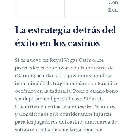
Compra d
Bonos.
La estrategia detrás del
éxito en los casinos
Si es nuevo en Royal Vegas Casino, los
proveedores de software en la industria de
iGaming brindan a los jugadores una lista
interminable de tragamonedas con temática
oceánica en la industria. Posido casino bono
sin deposito codigo exclusivo 2026 xL
Casino tiene ciertas secciones de Términos
y Condiciones que consideramos injustas
para los jugadores del casino, una marca de
software confiable y de larga data que