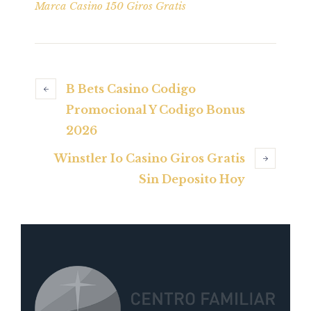
Marca Casino 150 Giros Gratis
B Bets Casino Codigo
Promocional Y Codigo Bonus
2026
Winstler Io Casino Giros Gratis
Sin Deposito Hoy