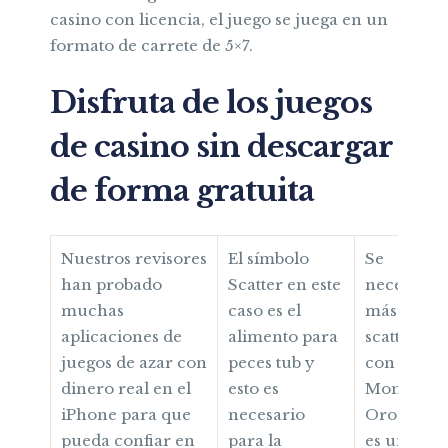
casino con licencia, el juego se juega en un
formato de carrete de 5×7.
Disfruta de los juegos
de casino sin descargar
de forma gratuita
Nuestros revisores
El símbolo
Se
han probado
Scatter en este
necesitan
muchas
caso es el
más de 4
aplicaciones de
alimento para
scatters
juegos de azar con
peces tub y
con la
dinero real en el
esto es
Moneda d
iPhone para que
necesario
Oro, este
pueda confiar en
para la
es un