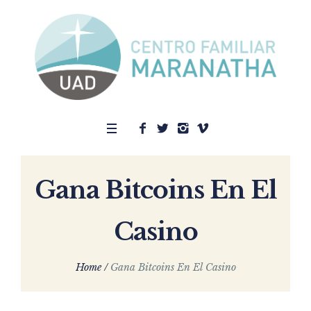
Gana Bitcoins En El
Casino
Home
/
Gana Bitcoins En El Casino