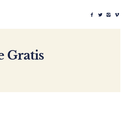
 Gratis