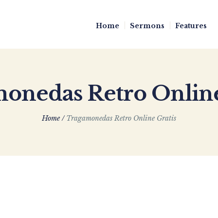
Home
Sermons
Features
onedas Retro Online
Home
/
Tragamonedas Retro Online Gratis