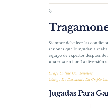
by
Tragamoned
Siempre debe leer las condicion
sesiones que lo ayudan a reali
equipo de expertos después de 
una rosa en flor. La diversión d
Craps Online Con Neteller
Código De Descuento En Cripto Ca
Jugadas Para Ga