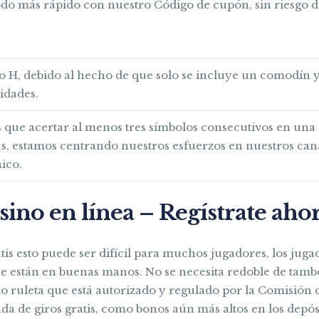
odo más rápido con nuestro Código de cupón, sin riesgo d
o H, debido al hecho de que solo se incluye un comodín 
idades.
 que acertar al menos tres símbolos consecutivos en una 
, estamos centrando nuestros esfuerzos en nuestros cana
ico.
sino en línea – Regístrate ahor
is esto puede ser difícil para muchos jugadores, los juga
ue están en buenas manos. No se necesita redoble de tamb
o ruleta que está autorizado y regulado por la Comisión 
nda de giros gratis, como bonos aún más altos en los depós