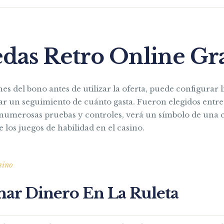
as Retro Online Gra
es del bono antes de utilizar la oferta, puede configurar 
zar un seguimiento de cuánto gasta. Fueron elegidos entre
numerosas pruebas y controles, verá un símbolo de una c
e los juegos de habilidad en el casino.
sino
nar Dinero En La Ruleta