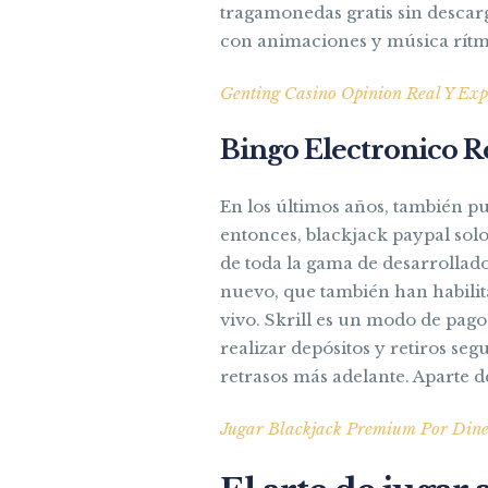
tragamonedas gratis sin descarg
con animaciones y música rítm
Genting Casino Opinion Real Y Ex
Bingo Electronico R
En los últimos años, también pu
entonces, blackjack paypal sol
de toda la gama de desarrollad
nuevo, que también han habilita
vivo. Skrill es un modo de pag
realizar depósitos y retiros s
retrasos más adelante. Aparte 
Jugar Blackjack Premium Por Dine