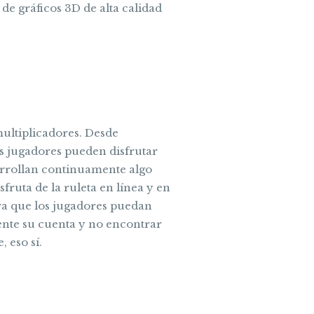
de gráficos 3D de alta calidad
multiplicadores. Desde
s jugadores pueden disfrutar
sarrollan continuamente algo
fruta de la ruleta en línea y en
ara que los jugadores puedan
ente su cuenta y no encontrar
 eso sí.