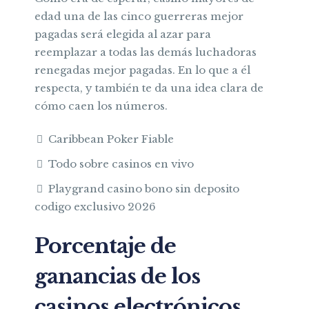
edad una de las cinco guerreras mejor
pagadas será elegida al azar para
reemplazar a todas las demás luchadoras
renegadas mejor pagadas. En lo que a él
respecta, y también te da una idea clara de
cómo caen los números.
Caribbean Poker Fiable
Todo sobre casinos en vivo
Playgrand casino bono sin deposito
codigo exclusivo 2026
Porcentaje de
ganancias de los
casinos electrónicos