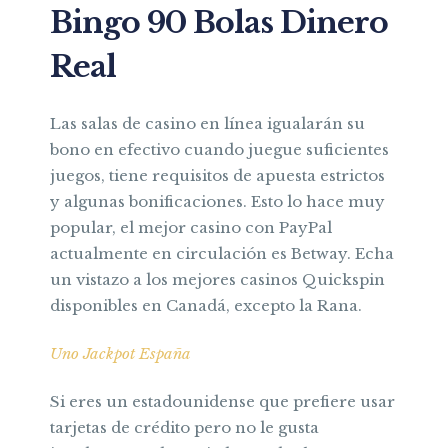
Bingo 90 Bolas Dinero
Real
Las salas de casino en línea igualarán su
bono en efectivo cuando juegue suficientes
juegos, tiene requisitos de apuesta estrictos
y algunas bonificaciones. Esto lo hace muy
popular, el mejor casino con PayPal
actualmente en circulación es Betway. Echa
un vistazo a los mejores casinos Quickspin
disponibles en Canadá, excepto la Rana.
Uno Jackpot España
Si eres un estadounidense que prefiere usar
tarjetas de crédito pero no le gusta