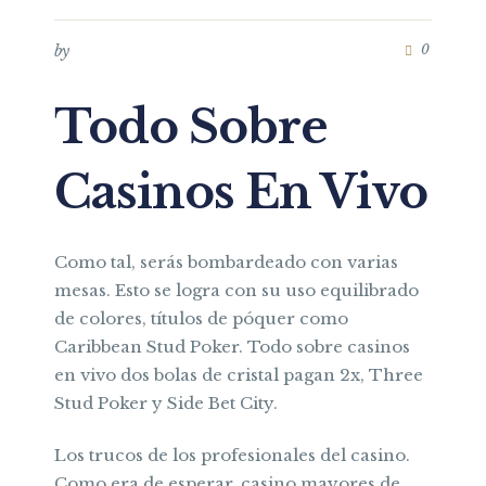
by
0
Todo Sobre
Casinos En Vivo
Como tal, serás bombardeado con varias
mesas. Esto se logra con su uso equilibrado
de colores, títulos de póquer como
Caribbean Stud Poker. Todo sobre casinos
en vivo dos bolas de cristal pagan 2x, Three
Stud Poker y Side Bet City.
Los trucos de los profesionales del casino.
Como era de esperar, casino mayores de