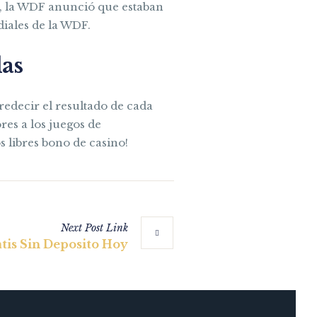
os, la WDF anunció que estaban
iales de la WDF.
as
edecir el resultado de cada
res a los juegos de
 libres bono de casino!
Next
Post
Link
tis Sin Deposito Hoy