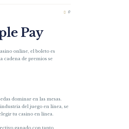
0
ple Pay
ino online, el boleto es
la cadena de premios se
uedas dominar en las mesas.
dustria del juego en línea, se
egir tu casino en línea.
efectivo ganado con tanto