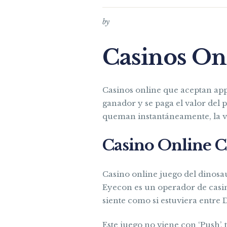
by
Casinos On
Casinos online que aceptan app
ganador y se paga el valor del
queman instantáneamente, la vi
Casino Online 
Casino online juego del dinosa
Eyecon es un operador de casin
siente como si estuviera entre
Este juego no viene con ‘Push’, 