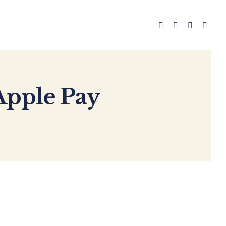
Apple Pay