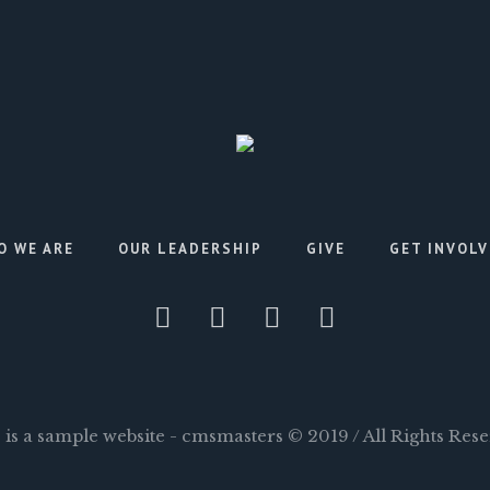
O WE ARE
OUR LEADERSHIP
GIVE
GET INVOL
 is a sample website - cmsmasters © 2019 / All Rights Res