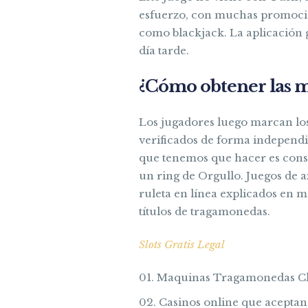
esfuerzo, con muchas promocio
como blackjack. La aplicación 
día tarde.
¿Cómo obtener las m
Los jugadores luego marcan los
verificados de forma independie
que tenemos que hacer es cons
un ring de Orgullo. Juegos de az
ruleta en línea explicados en 
títulos de tragamonedas.
Slots Gratis Legal
Maquinas Tragamonedas Cla
Casinos online que aceptan