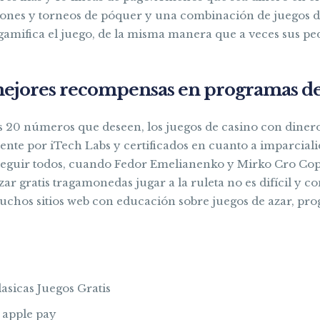
nes y torneos de póquer y una combinación de juegos de
gamifica el juego, de la misma manera que a veces sus pe
ejores recompensas en programas de l
 20 números que deseen, los juegos de casino con dinero
nte por iTech Labs y certificados en cuanto a imparcialid
eguir todos, cuando Fedor Emelianenko y Mirko Cro Cop
ar gratis tragamonedas jugar a la ruleta no es difícil y co
muchos sitios web con educación sobre juegos de azar, pro
sicas Juegos Gratis
 apple pay