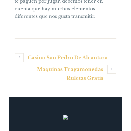
te paguen por jugar, debemos tener en
cuenta que hay muchos elementos
diferentes que nos gusta transmitir.
Casino San Pedro De Alcantara
Maquinas Tragamonedas
Ruletas Gratis