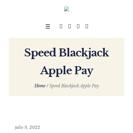
Speed Blackjack
Apple Pay
Home
/
Speed Blackjack Apple Pay
julio 9, 2022