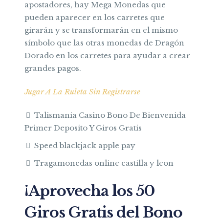
apostadores, hay Mega Monedas que
pueden aparecer en los carretes que
girarán y se transformarán en el mismo
símbolo que las otras monedas de Dragón
Dorado en los carretes para ayudar a crear
grandes pagos.
Jugar A La Ruleta Sin Registrarse
Talismania Casino Bono De Bienvenida
Primer Deposito Y Giros Gratis
Speed blackjack apple pay
Tragamonedas online castilla y leon
¡Aprovecha los 50
Giros Gratis del Bono