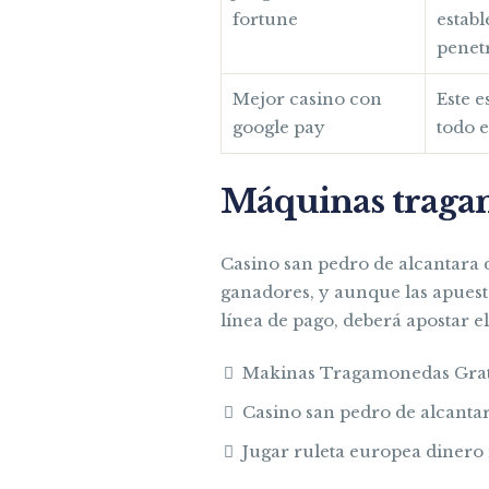
fortune
establ
penet
Mejor casino con
Este e
google pay
todo e
Máquinas tragam
Casino san pedro de alcantara de
ganadores, y aunque las apuest
línea de pago, deberá apostar 
Makinas Tragamonedas Grat
Casino san pedro de alcanta
Jugar ruleta europea dinero 