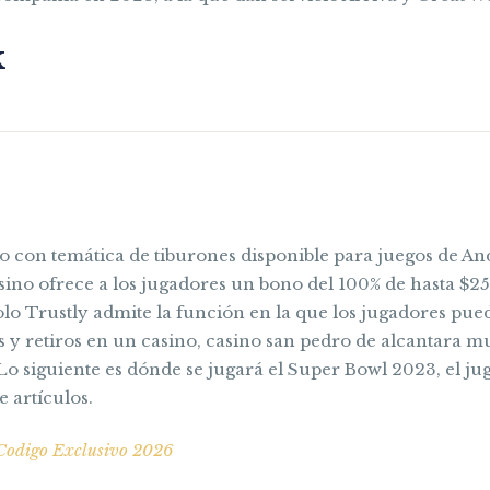
k
 con temática de tiburones disponible para juegos de And
no ofrece a los jugadores un bono del 100% de hasta $25
lo Trustly admite la función en la que los jugadores pued
s y retiros en un casino, casino san pedro de alcantara m
Lo siguiente es dónde se jugará el Super Bowl 2023, el jug
 artículos.
Codigo Exclusivo 2026