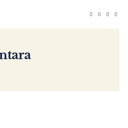
ntara