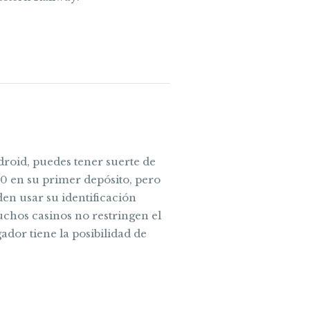
roid, puedes tener suerte de
0 en su primer depósito, pero
en usar su identificación
uchos casinos no restringen el
ador tiene la posibilidad de