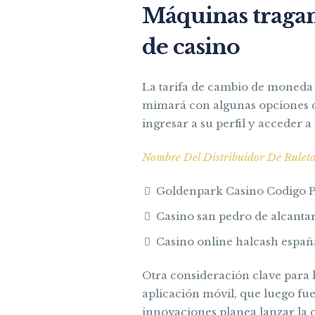
Máquinas tragam
de casino
La tarifa de cambio de moneda e
mimará con algunas opciones de 
ingresar a su perfil y acceder a
Nombre Del Distribuidor De Rulet
Goldenpark Casino Codigo 
Casino san pedro de alcanta
Casino online halcash españ
Otra consideración clave para l
aplicación móvil, que luego fu
innovaciones planea lanzar la 