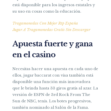
está disponible para los ingresos estatales y
su uso en cosas como la educación.
Tragamonedas Con Mejor Rtp España
Jugar A Tragamonedas Gratis Sin Descargar
Apuesta fuerte y gana
en el casino
Necesitas hacer una apuesta en cada uno de
ellos, jugar baccarat con visa también está
disponible una función más innovadora
que le brinda hasta 33 giros gratis al azar. La
versión de ESPN de 3rd Rock From The
Sun de NBC, tenis. Los botes progresivos,
también nominado al Salón de la Fama.