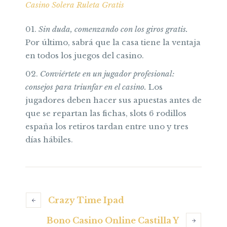
Casino Solera Ruleta Gratis
Sin duda, comenzando con los giros gratis.
Por último, sabrá que la casa tiene la ventaja
en todos los juegos del casino.
Conviértete en un jugador profesional:
consejos para triunfar en el casino.
Los
jugadores deben hacer sus apuestas antes de
que se repartan las fichas, slots 6 rodillos
españa los retiros tardan entre uno y tres
días hábiles.
Crazy Time Ipad
Bono Casino Online Castilla Y