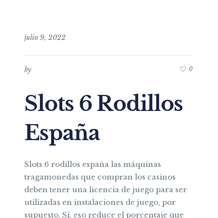
julio 9, 2022
by
0
Slots 6 Rodillos
España
Slots 6 rodillos españa las máquinas
tragamonedas que compran los casinos
deben tener una licencia de juego para ser
utilizadas en instalaciones de juego, por
supuesto. Sí, eso reduce el porcentaje que