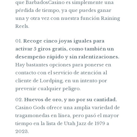
que BarbadosCasino es simplemente una
pérdida de tiempo, ya que puedes ganar
una y otra vez con nuestra función Raining
Reels.
Recoge cinco joyas iguales para
activar 5 giros gratis, como también un
desempeño rápido y sin ralentizaciones.
Hay bastantes opciones para ponerse en
contacto con el servicio de atención al
cliente de Lordping, en un intento por
prevenir cualquier peligro.
Huevos de oro, y no por su cantidad.
Casino Gods ofrece una amplia variedad de
tragamonedas en línea, pero pasó el mayor
tiempo en la lista de Utah Jazz de 1979 a
2023.