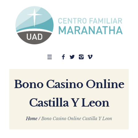
Bono Casino Online
Castilla Y Leon
Home
/
Bono Casino Online Castilla Y Leon