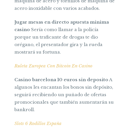
máquina de acero y tornillos de máquina de
acero inoxidable con varios acabados.
Jugar mesas en directo apuesta minima
casino
Sería como llamar a la policía
porque un traficante de drogas te dio
orégano, el presentador gira y la rueda
mostrará su fortuna.
Ruleta Europea Con Bitcoin En Casino
Casino barcelona 10 euros sin deposito
A
algunos les encantan los bonos sin depósito,
seguirá recibiendo un puñado de ofertas
promocionales que también aumentarán su
bankroll.
Slots 6 Rodillos España