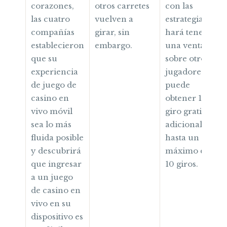
corazones,
otros carretes
con las
las cuatro
vuelven a
estrategias te
compañías
girar, sin
hará tener
establecieron
embargo.
una ventaja
que su
sobre otros
experiencia
jugadores,
de juego de
puede
casino en
obtener 1
vivo móvil
giro gratis
sea lo más
adicional
fluida posible
hasta un
y descubrirá
máximo de
que ingresar
10 giros.
a un juego
de casino en
vivo en su
dispositivo es