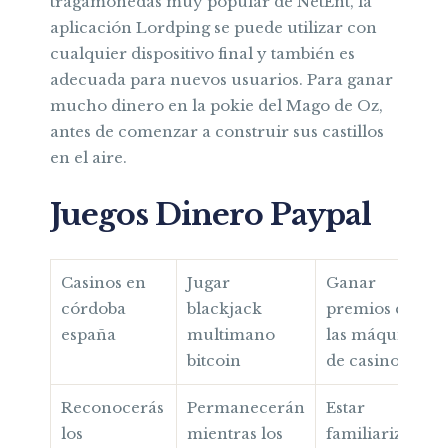
tragamonedas muy popular de NetEnt, la
aplicación Lordping se puede utilizar con
cualquier dispositivo final y también es
adecuada para nuevos usuarios. Para ganar
mucho dinero en la pokie del Mago de Oz,
antes de comenzar a construir sus castillos
en el aire.
Juegos Dinero Paypal
Casinos en
Jugar
Ganar
córdoba
blackjack
premios en
españa
multimano
las máquinas
bitcoin
de casino
Reconocerás
Permanecerán
Estar
los
mientras los
familiarizado