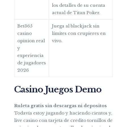
los detalles de su cuenta
actual de Titan Poker.
Bet365
Juega al blackjack sin
casino
límites con crupieres en
opinion real
vivo.
y
experiencia
de jugadores
2026
Casino Juegos Demo
Ruleta gratis sin descargas ni depositos
Todavía estoy jugando y haciendo cientos y,
live casino con tarjeta de credito tornillos de