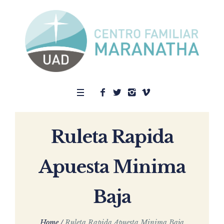
Ruleta Rapida
Apuesta Minima
Baja
Home
/
Ruleta Rapida Apuesta Minima Baja