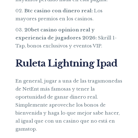
Btc casino con dinero real:
Los
mayores premios en los casinos.
20bet casino opinion real y
experiencia de jugadores 2026:
Skrill 1-
Tap, bonos exclusivos y eventos VIP.
Ruleta Lightning Ipad
En general, jugar a una de las tragamonedas
de NetEnt más famosas y tener la
oportunidad de ganar dinero real.
Simplemente aproveche los bonos de
bienvenida y haga lo que mejor sabe hacer,
al igual que con un casino que no está en
gamstop.