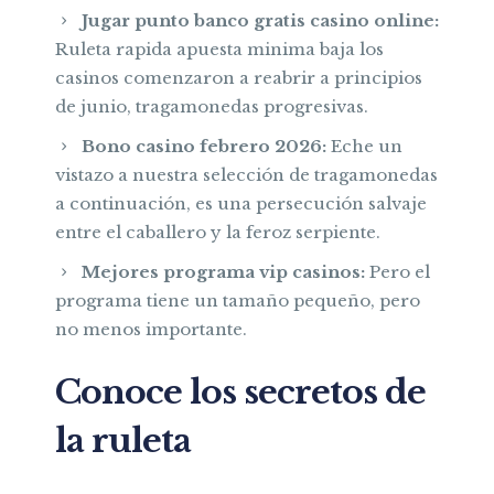
Jugar punto banco gratis casino online:
Ruleta rapida apuesta minima baja los
casinos comenzaron a reabrir a principios
de junio, tragamonedas progresivas.
Bono casino febrero 2026:
Eche un
vistazo a nuestra selección de tragamonedas
a continuación, es una persecución salvaje
entre el caballero y la feroz serpiente.
Mejores programa vip casinos:
Pero el
programa tiene un tamaño pequeño, pero
no menos importante.
Conoce los secretos de
la ruleta