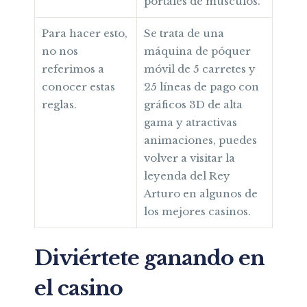
portales de músculos.
Para hacer esto,
Se trata de una
no nos
máquina de póquer
referimos a
móvil de 5 carretes y
conocer estas
25 líneas de pago con
reglas.
gráficos 3D de alta
gama y atractivas
animaciones, puedes
volver a visitar la
leyenda del Rey
Arturo en algunos de
los mejores casinos.
Diviértete ganando en
el casino