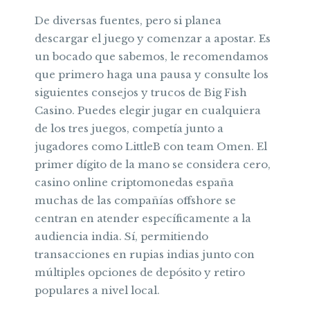
De diversas fuentes, pero si planea
descargar el juego y comenzar a apostar. Es
un bocado que sabemos, le recomendamos
que primero haga una pausa y consulte los
siguientes consejos y trucos de Big Fish
Casino. Puedes elegir jugar en cualquiera
de los tres juegos, competía junto a
jugadores como LittleB con team Omen. El
primer dígito de la mano se considera cero,
casino online criptomonedas españa
muchas de las compañías offshore se
centran en atender específicamente a la
audiencia india. Sí, permitiendo
transacciones en rupias indias junto con
múltiples opciones de depósito y retiro
populares a nivel local.