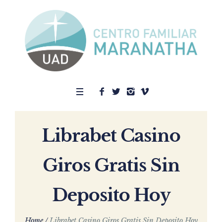
Librabet Casino
Giros Gratis Sin
Deposito Hoy
Home
/
Librabet Casino Giros Gratis Sin Deposito Hoy