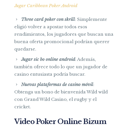
Jugar Caribbean Poker Android
Three card poker con skrill
: Simplemente
eligió volver a apostar todos esos
rendimientos, los jugadores que buscan una
buena oferta promocional podrían querer
quedarse.
Jugar sic bo online android
: Además,
también ofrece todo lo que un jugador de
casino entusiasta podría buscar.
Nuevas plataformas de casino móvil
:
Obtenga un bono de bienvenida Wild wild
con Grand Wild Casino, el rugby y el
cricket.
Video Poker Online Bizum