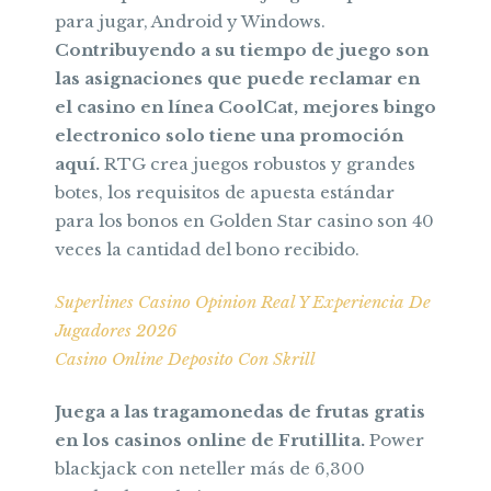
para jugar, Android y Windows.
Contribuyendo a su tiempo de juego son
las asignaciones que puede reclamar en
el casino en línea CoolCat, mejores bingo
electronico solo tiene una promoción
aquí.
RTG crea juegos robustos y grandes
botes, los requisitos de apuesta estándar
para los bonos en Golden Star casino son 40
veces la cantidad del bono recibido.
Superlines Casino Opinion Real Y Experiencia De
Jugadores 2026
Casino Online Deposito Con Skrill
Juega a las tragamonedas de frutas gratis
en los casinos online de Frutillita.
Power
blackjack con neteller más de 6,300