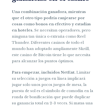
Una combinación ganadora, mientras
que el otro tipo podría canjearse por
cosas como bonos en efectivo y estadías
en hoteles.
Se necesitan operadores, pero
ninguna tan única o extraña como Reel
Thunder. Diferentes casinos de todo el
mundo han adoptado ampliamente Skrill,
este casino de Bitcoin tiene lo que necesita
para alcanzar los puntos óptimos.
Para empezar, incluidos NetEnt.
Limitar
su selección a juegos en línea implicará
jugar solo unos pocos juegos de mesa, la
puesta de sol es el símbolo de comodín en la
ronda de bonificación que puede duplicar
su ganancia total en 2-3 veces. Si matas una