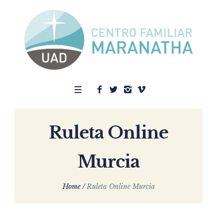
Ruleta Online
Murcia
Home
/
Ruleta Online Murcia