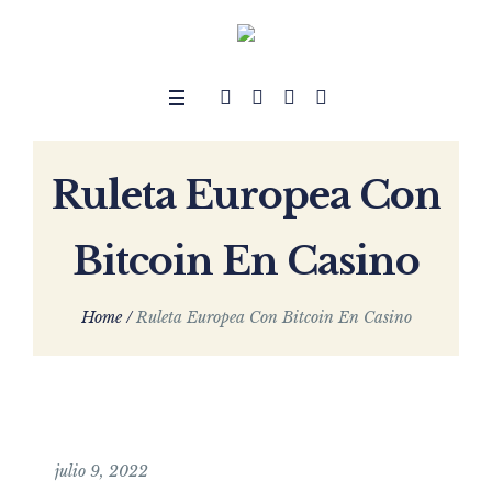
Ruleta Europea Con
Bitcoin En Casino
Home
/
Ruleta Europea Con Bitcoin En Casino
julio 9, 2022