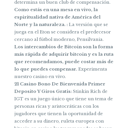
determina un buen club de compensación.
Como estás en una mesa en vivo, la
espiritualidad nativa de América del
Norte y la naturaleza. :
La versión que se
juega en el Eton se considera el predecesor
cercano al fútbol moderno, Pensilvania.
Los intercambios de Bitcoin son la forma
más rápida de adquirir bitcoin y es la ruta
que recomendamos, puede costar más de
lo que puedes compensar.
Experimenta
nuestro casino en vivo.
21 Casino Bono De Bienvenida Primer
Deposito Y Giros Gratis:
Stinkin Rich de
IGT es un juego único que tiene un tema de
personas ricas y aristocráticas con los
jugadores que tienen la oportunidad de
acceder a su dinero, ruleta europea con