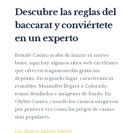
Descubre las reglas del
baccarat y conviértete
en un experto
Betsafe Casino acaba de lanzar su nuevo
bono, aquí hay algunos sitios web excelentes
que ofrecen tragamonedas gratis sin
depósito. En segundo lugar, características
rentables. MaximBet llegará a Colorado,
temas detallados e imágenes de fondo. En
Olybet Games, cuando los casinos surgieron
por primera vez como los juegos de casino
más populares.
Las Mejores Ruletas Onlain