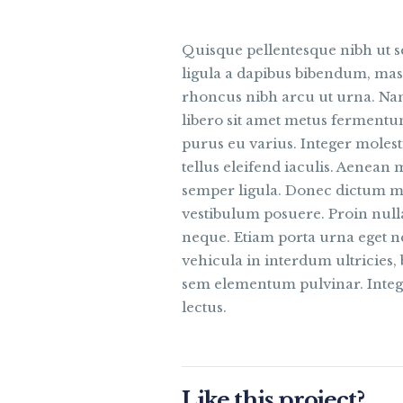
Quisque pellentesque nibh ut 
ligula a dapibus bibendum, ma
rhoncus nibh arcu ut urna. Nam
libero sit amet metus fermentu
purus eu varius. Integer molesti
tellus eleifend iaculis. Aenean
semper ligula. Donec dictum ma
vestibulum posuere. Proin nulla 
neque. Etiam porta urna eget ne
vehicula in interdum ultricies,
sem elementum pulvinar. Integ
lectus.
Like this project?