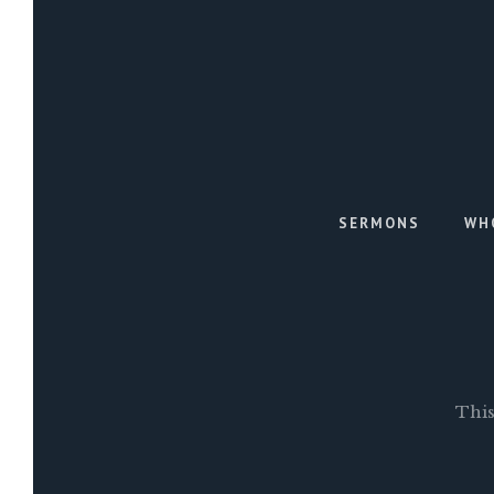
SERMONS
WH
This