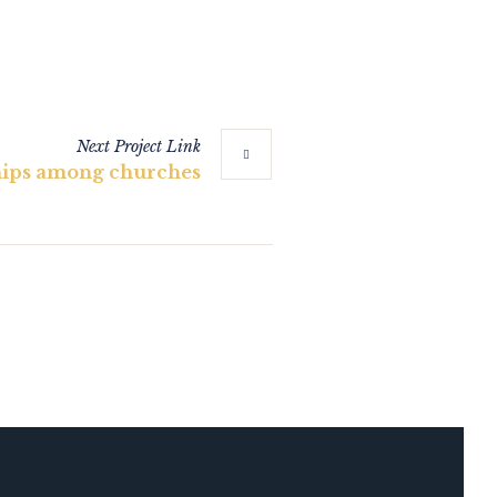
Next
Project
Link
hips among churches