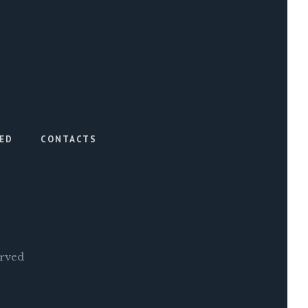
VED
CONTACTS
erved