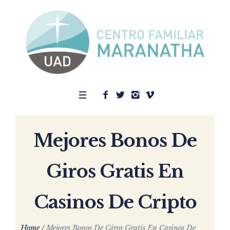
Mejores Bonos De
Giros Gratis En
Casinos De Cripto
Home
/
Mejores Bonos De Giros Gratis En Casinos De