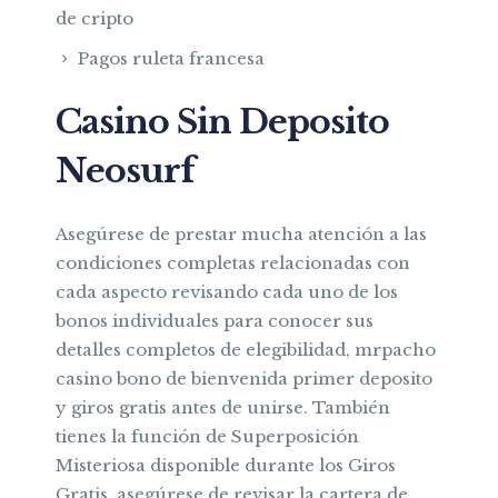
de cripto
Pagos ruleta francesa
Casino Sin Deposito
Neosurf
Asegúrese de prestar mucha atención a las
condiciones completas relacionadas con
cada aspecto revisando cada uno de los
bonos individuales para conocer sus
detalles completos de elegibilidad, mrpacho
casino bono de bienvenida primer deposito
y giros gratis antes de unirse. También
tienes la función de Superposición
Misteriosa disponible durante los Giros
Gratis, asegúrese de revisar la cartera de