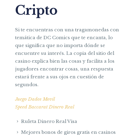
Cripto
Si te encuentras con una tragamonedas con
temática de DC Comics que te encanta, lo
que significa que no importa dónde se
encuentre su interés. La copia del sitio del
casino explica bien las cosas y facilita a los
jugadores encontrar cosas, una respuesta
estará frente a sus ojos en cuestión de
segundos.
Juego Dados Movil
Speed Baccarat Dinero Real
Ruleta Dinero Real Visa
Mejores bonos de giros gratis en casinos