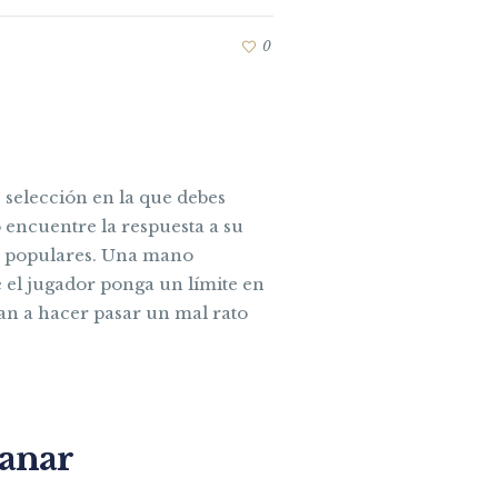
0
 selección en la que debes
to encuentre la respuesta a su
s populares. Una mano
 el jugador ponga un límite en
an a hacer pasar un mal rato
ganar