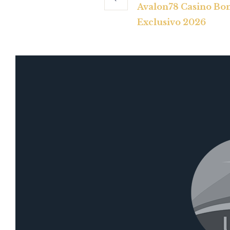
Avalon78 Casino Bon
Exclusivo 2026