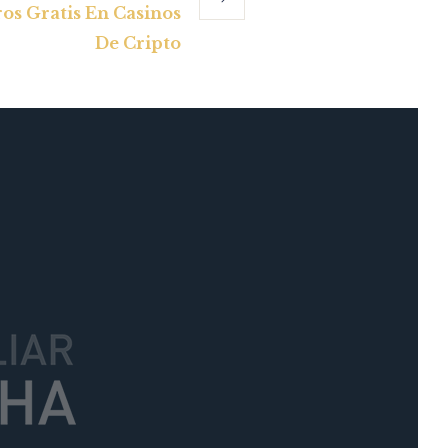
os Gratis En Casinos
De Cripto