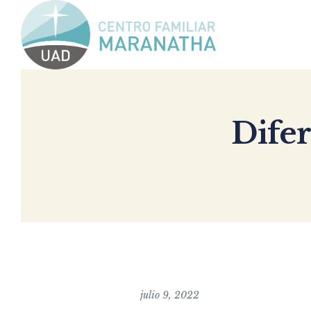
Difer
julio 9, 2022