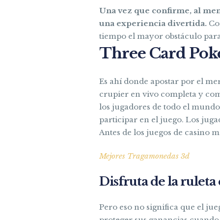
Una vez que confirme, al men
una experiencia divertida.
Co
tiempo el mayor obstáculo para 
Three Card Pok
Es ahí donde apostar por el me
crupier en vivo completa y comp
los jugadores de todo el mundo,
participar en el juego. Los juga
Antes de los juegos de casino m
Mejores Tragamonedas 3d
Disfruta de la rulet
Pero eso no significa que el ju
proteger sus ganancias cuando 