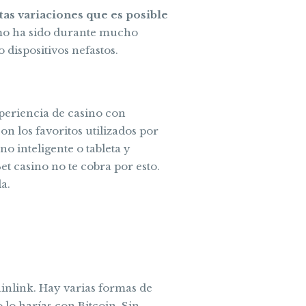
as variaciones que es posible
 ha sido durante mucho
 dispositivos nefastos.
xperiencia de casino con
n los favoritos utilizados por
o inteligente o tableta y
et casino no te cobra por esto.
a.
ainlink. Hay varias formas de
lo harías con Bitcoin. Sin