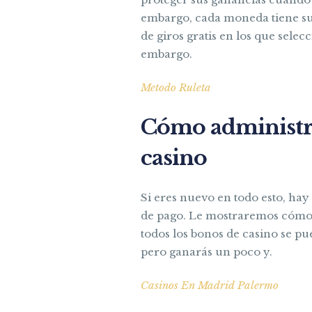
embargo, cada moneda tiene sus
de giros gratis en los que sele
embargo.
Metodo Ruleta
Cómo administra
casino
Si eres nuevo en todo esto, ha
de pago. Le mostraremos cómo e
todos los bonos de casino se pu
pero ganarás un poco y.
Casinos En Madrid Palermo