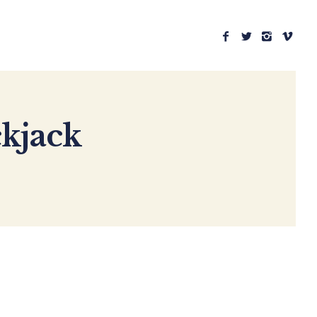
ckjack