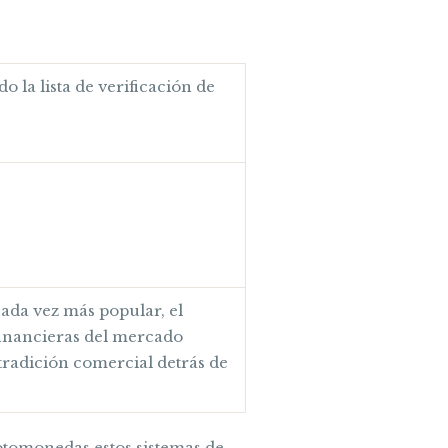
o la lista de verificación de
cada vez más popular, el
financieras del mercado
a tradición comercial detrás de
ptomonedas estos sistemas de