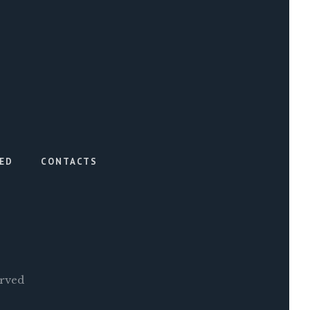
VED
CONTACTS
erved