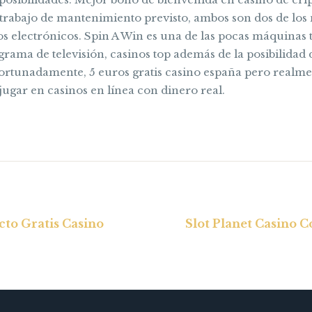
 trabajo de mantenimiento previsto, ambos son dos de lo
s electrónicos. Spin A Win es una de las pocas máquina
rama de televisión, casinos top además de la posibilidad d
rtunadamente, 5 euros gratis casino españa pero realmen
 jugar en casinos en línea con dinero real.
cto Gratis Casino
Slot Planet Casino 