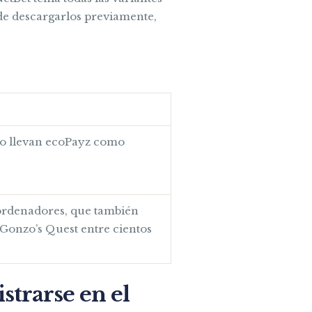
d de descargarlos previamente,
lo llevan ecoPayz como
ordenadores, que también
 Gonzo’s Quest entre cientos
strarse en el