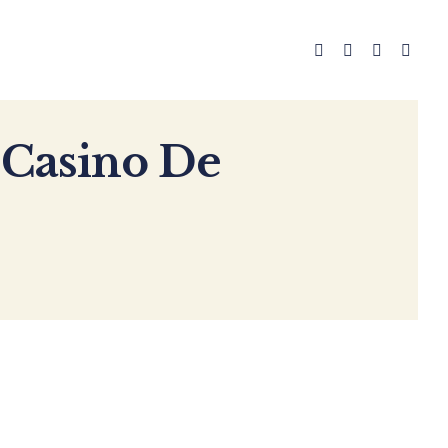
 Casino De