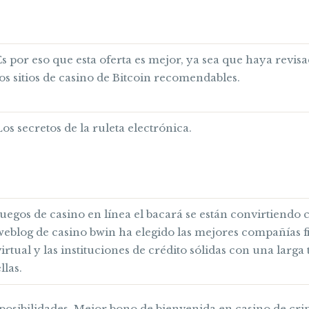
Es por eso que esta oferta es mejor, ya sea que haya revisad
los sitios de casino de Bitcoin recomendables.
Los secretos de la ruleta electrónica.
Juegos de casino en línea el bacará se están convirtiendo 
weblog de casino bwin ha elegido las mejores compañías 
virtual y las instituciones de crédito sólidas con una larg
llas.
osibilidades. Mejor bono de bienvenida en casino de cri