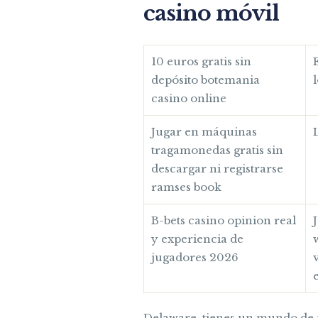
casino móvil
10 euros gratis sin
depósito botemania
casino online
Jugar en máquinas
tragamonedas gratis sin
descargar ni registrarse
ramses book
B-bets casino opinion real
y experiencia de
jugadores 2026
e
Delaware, tienes un mundo de p