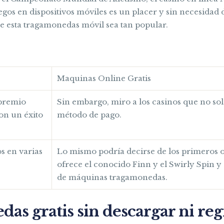
juegos en dispositivos móviles es un placer y sin necesida
ue esta tragamonedas móvil sea tan popular.
Maquinas Online Gratis
premio
Sin embargo, miro a los casinos que no so
on un éxito
método de pago.
s en varias
Lo mismo podría decirse de los primeros 
ofrece el conocido Finn y el Swirly Spin y
de máquinas tragamonedas.
as gratis sin descargar ni regi