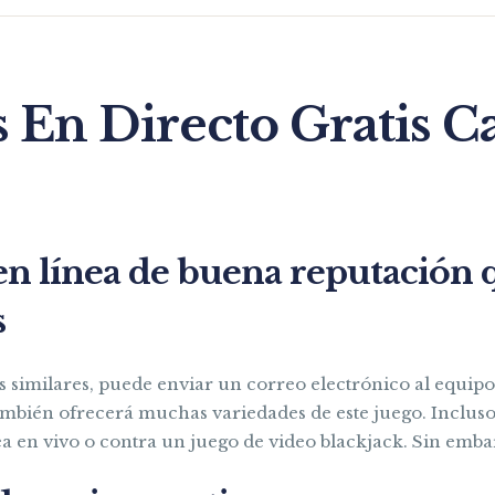
 En Directo Gratis C
en línea de buena reputación 
s
 similares, puede enviar un correo electrónico al equip
mbién ofrecerá muchas variedades de este juego. Incluso p
ea en vivo o contra un juego de video blackjack. Sin emb