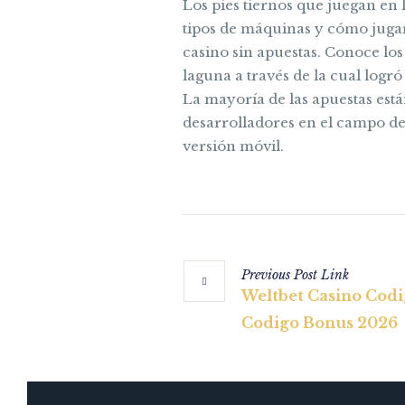
Los pies tiernos que juegan en 
tipos de máquinas y cómo jugarl
casino sin apuestas. Conoce lo
laguna a través de la cual logr
La mayoría de las apuestas est
desarrolladores en el campo de
versión móvil.
Previous
Post
Link
Weltbet Casino Cod
Codigo Bonus 2026