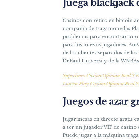
Juega blackjack 
Casinos con retiro en bitcoin
compañía de tragamonedas Play’n
problemas para encontrar uno q
para los nuevos jugadores. AmW
de los clientes separados de lo
DePaul University de la WNBAs
Superlines Casino Opinion Real Y 
Lowen Play Casino Opinion Real Y
Juegos de azar gr
Jugar mesas en directo gratis ca
a ser un jugador VIP de casino o
Puede jugar a la máquina trag