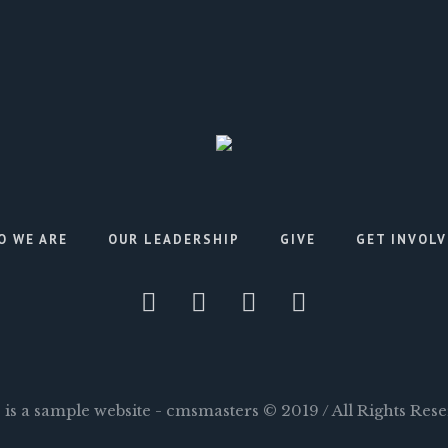
O WE ARE
OUR LEADERSHIP
GIVE
GET INVOL
 is a sample website - cmsmasters © 2019 / All Rights Res