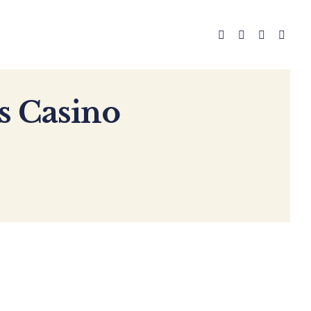
s Casino