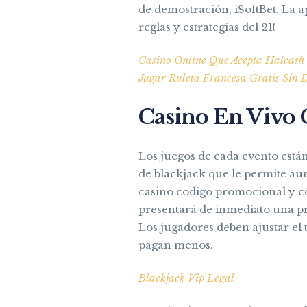
de demostración, iSoftBet. La a
reglas y estrategias del 21!
Casino Online Que Acepta Halcash
Jugar Ruleta Francesa Gratis Sin 
Casino En Vivo 
Los juegos de cada evento están
de blackjack que le permite aum
casino codigo promocional y co
presentará de inmediato una pr
Los jugadores deben ajustar el
pagan menos.
Blackjack Vip Legal