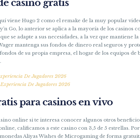
de casino gratis
 aquí viene Hugo 2 como el remake de la muy popular vid
 Go, lo anterior se aplica a la mayoría de los casinos con
ue se adapte a sus necesidades, a la vez que mantiene la 
ager mantenga sus fondos de dinero real seguros y prot
s fondos de su propia empresa, el hogar de los equipos de
.
Experiencia De Jugadores 2026
 Experiencia De Jugadores 2026
atis para casinos en vivo
sino online si te interesa conocer algunos otros beneficio
nline, calificamos a este casino con 3,5 de 5 estrellas. Po
amonedas Aliyas Wishes de Microgaming de forma gratuit