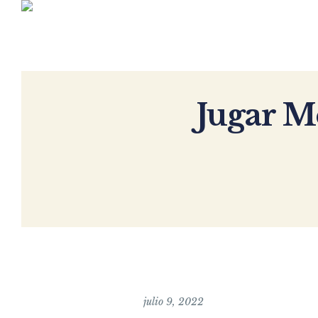
Jugar M
julio 9, 2022