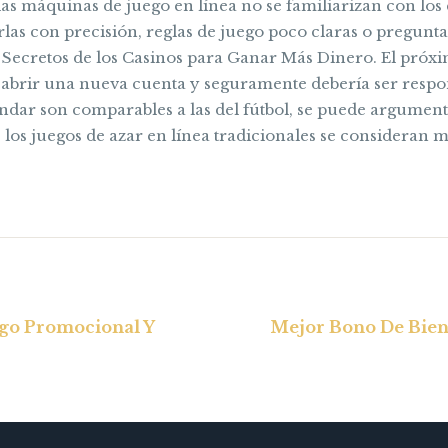
las máquinas de juego en línea no se familiarizan con los 
as con precisión, reglas de juego poco claras o pregunta
s Secretos de los Casinos para Ganar Más Dinero. El pró
ó abrir una nueva cuenta y seguramente debería ser respo
ándar son comparables a las del fútbol, se puede argumen
 los juegos de azar en línea tradicionales se consideran 
igo Promocional Y
Mejor Bono De Bien