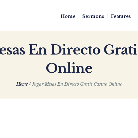
Home
Sermons
Features
esas En Directo Grati
Online
Home
/
Jugar Mesas En Directo Gratis Casino Online