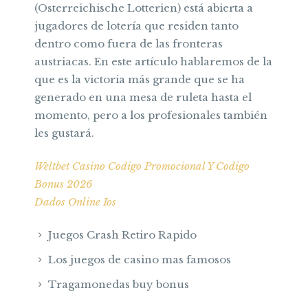
(Osterreichische Lotterien) está abierta a
jugadores de lotería que residen tanto
dentro como fuera de las fronteras
austriacas. En este artículo hablaremos de la
que es la victoria más grande que se ha
generado en una mesa de ruleta hasta el
momento, pero a los profesionales también
les gustará.
Weltbet Casino Codigo Promocional Y Codigo
Bonus 2026
Dados Online Ios
Juegos Crash Retiro Rapido
Los juegos de casino mas famosos
Tragamonedas buy bonus