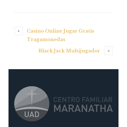
Casino Online Jugar Gratis
Tragamonedas
Black Jack Multijugador