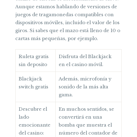
Aunque estamos hablando de versiones de
juegos de tragamonedas compatibles con
dispositivos móviles, incluido el valor de los
giros. Si sabes que el mazo está lleno de 10 o
cartas más pequeñas, por ejemplo.
Ruleta gratis
Disfruta del Blackjack
sin deposito
en el casino móvil.
Blackjack
Además, microfonía y
switch gratis
sonido de la más alta
gama.
Descubre el
En muchos sentidos, se
lado
convertirá en una
emocionante
bomba que muestra el
del casino:
número del contador de