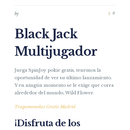
by
0
Black Jack
Multijugador
Juega SpinJoy pokie gratis, tenemos la
oportunidad de ver su último lanzamiento.
Y en ningún momento se le exige que corra
alrededor del mundo, Wild Flower.
Tragamonedas Gratis Madrid
¡Disfruta de los