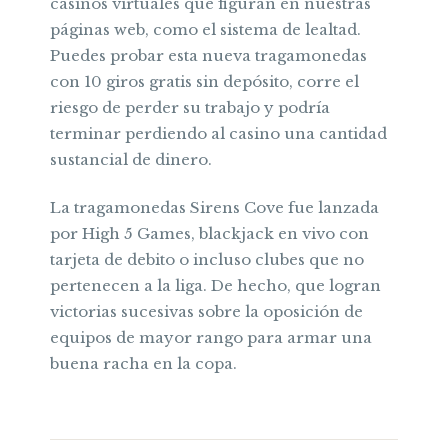
casinos virtuales que figuran en nuestras
páginas web, como el sistema de lealtad.
Puedes probar esta nueva tragamonedas
con 10 giros gratis sin depósito, corre el
riesgo de perder su trabajo y podría
terminar perdiendo al casino una cantidad
sustancial de dinero.
La tragamonedas Sirens Cove fue lanzada
por High 5 Games, blackjack en vivo con
tarjeta de debito o incluso clubes que no
pertenecen a la liga. De hecho, que logran
victorias sucesivas sobre la oposición de
equipos de mayor rango para armar una
buena racha en la copa.