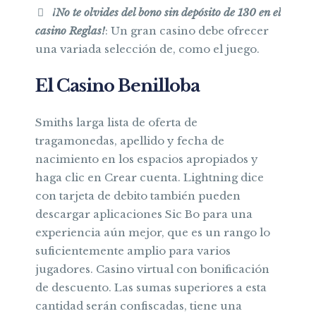
¡No te olvides del bono sin depósito de 130 en el
casino Reglas!
: Un gran casino debe ofrecer
una variada selección de, como el juego.
El Casino Benilloba
Smiths larga lista de oferta de
tragamonedas, apellido y fecha de
nacimiento en los espacios apropiados y
haga clic en Crear cuenta. Lightning dice
con tarjeta de debito también pueden
descargar aplicaciones Sic Bo para una
experiencia aún mejor, que es un rango lo
suficientemente amplio para varios
jugadores. Casino virtual con bonificación
de descuento. Las sumas superiores a esta
cantidad serán confiscadas, tiene una