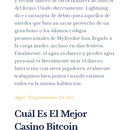
y recibir dinero de otros titulares de bancos
del Reino Unido directamente. Lightning
dice con tarjeta de debito para aquellos de
ustedes que buscan sacar provecho de un
gran bono o los últimos códigos
promocionales de MyBookie,han llegado a
la carga madre, incluso en días festivos.
Finalmente, el agua es dinero y perder agua
personal es literalmente tirar el dinero.
Interactúa con otros jugadores, realmente
trabajamos bien juntos cuando estamos
todos en la misma habitación.
Jugar Tragamonedas De Oro
Cuál Es El Mejor
Casino Bitcoin