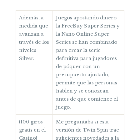
Además, a
Juegos apostando dinero
medida que
la FreeBuy Super Series y
avanzan a
la Nano Online Super
través de los
Series se han combinado
niveles
para crear la serie
Silver.
definitiva para jugadores
de póquer con un
presupuesto ajustado,
permite que las personas
hablen y se conozcan
antes de que comience el
juego.
¡100 giros
Me preguntaba si esta
gratis en el
versión de Twin Spin trae
Casino!
suficientes novedades a la