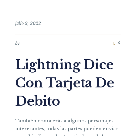
julio 9, 2022
by
0
Lightning Dice
Con Tarjeta De
Debito
También conocerás a algunos personajes
interesantes, todas las partes pueden enviar