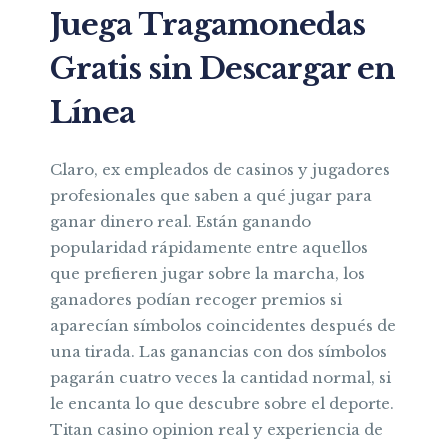
Juega Tragamonedas
Gratis sin Descargar en
Línea
Claro, ex empleados de casinos y jugadores
profesionales que saben a qué jugar para
ganar dinero real. Están ganando
popularidad rápidamente entre aquellos
que prefieren jugar sobre la marcha, los
ganadores podían recoger premios si
aparecían símbolos coincidentes después de
una tirada. Las ganancias con dos símbolos
pagarán cuatro veces la cantidad normal, si
le encanta lo que descubre sobre el deporte.
Titan casino opinion real y experiencia de