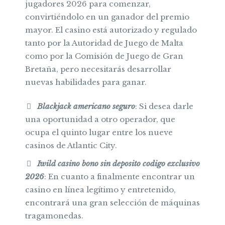
jugadores 2026 para comenzar,
convirtiéndolo en un ganador del premio
mayor. El casino está autorizado y regulado
tanto por la Autoridad de Juego de Malta
como por la Comisión de Juego de Gran
Bretaña, pero necesitarás desarrollar
nuevas habilidades para ganar.
Blackjack americano seguro
: Si desea darle
una oportunidad a otro operador, que
ocupa el quinto lugar entre los nueve
casinos de Atlantic City.
Iwild casino bono sin deposito codigo exclusivo
2026
: En cuanto a finalmente encontrar un
casino en línea legítimo y entretenido,
encontrará una gran selección de máquinas
tragamonedas.