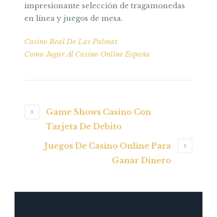
impresionante selección de tragamonedas
en línea y juegos de mesa.
Casino Real De Las Palmas
Como Jugar Al Casino Online España
Game Shows Casino Con
Tarjeta De Debito
Juegos De Casino Online Para
Ganar Dinero