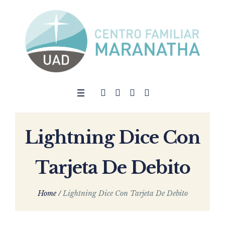
Lightning Dice Con
Tarjeta De Debito
Home
/
Lightning Dice Con Tarjeta De Debito