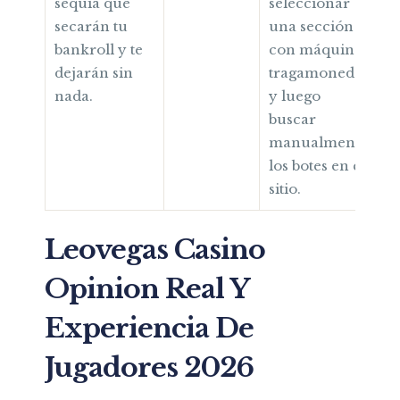
sequía que
seleccionar
secarán tu
una sección
bankroll y te
con máquinas
dejarán sin
tragamonedas
nada.
y luego
buscar
manualmente
los botes en el
sitio.
Leovegas Casino
Opinion Real Y
Experiencia De
Jugadores 2026