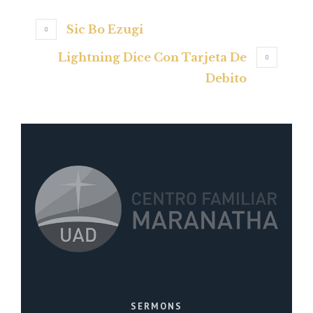
Sic Bo Ezugi
Lightning Dice Con Tarjeta De
Debito
SERMONS