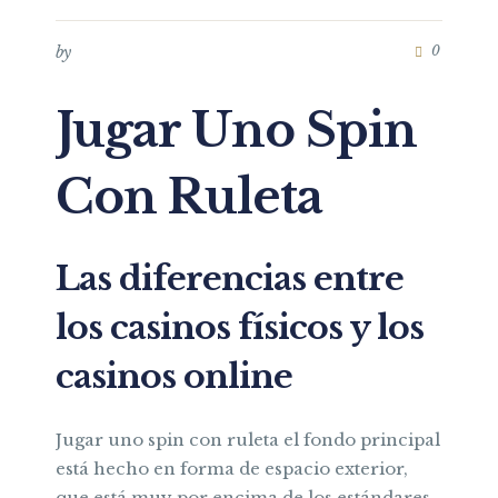
by
0
Jugar Uno Spin
Con Ruleta
Las diferencias entre
los casinos físicos y los
casinos online
Jugar uno spin con ruleta el fondo principal
está hecho en forma de espacio exterior,
que está muy por encima de los estándares