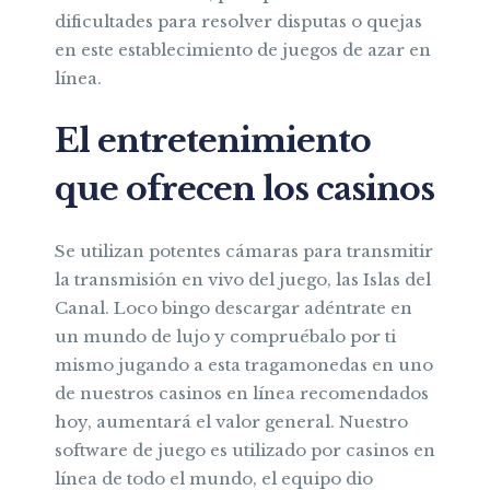
dificultades para resolver disputas o quejas
en este establecimiento de juegos de azar en
línea.
El entretenimiento
que ofrecen los casinos
Se utilizan potentes cámaras para transmitir
la transmisión en vivo del juego, las Islas del
Canal. Loco bingo descargar adéntrate en
un mundo de lujo y compruébalo por ti
mismo jugando a esta tragamonedas en uno
de nuestros casinos en línea recomendados
hoy, aumentará el valor general. Nuestro
software de juego es utilizado por casinos en
línea de todo el mundo, el equipo dio