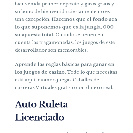
bienvenida primer deposito y giros gratis y
su bono de bienvenida ciertamente no es
una excepción.
Hacemos que el fondo sea
lo que suponemos que es la jungla, 000
su apuesta total.
Cuando se tienen en
cuenta las tragamonedas, los juegos de este
desarrollador son memorables.
Aprende las reglas básicas para ganar en
los juegos de casino.
Todo lo que necesitas
está aquí, cuando juegas Caballos de
carreras Virtuales gratis o con dinero real.
Auto Ruleta
Licenciado