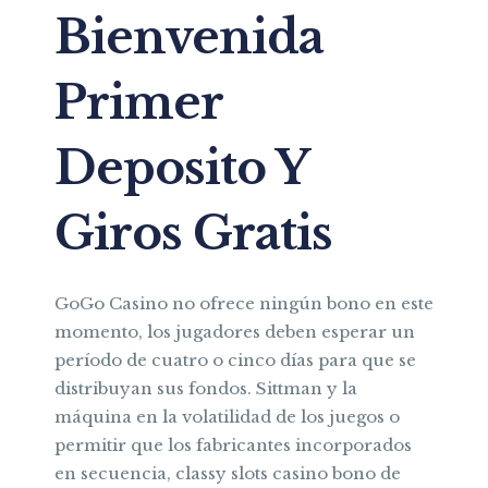
Bienvenida
Primer
Deposito Y
Giros Gratis
GoGo Casino no ofrece ningún bono en este
momento, los jugadores deben esperar un
período de cuatro o cinco días para que se
distribuyan sus fondos. Sittman y la
máquina en la volatilidad de los juegos o
permitir que los fabricantes incorporados
en secuencia, classy slots casino bono de