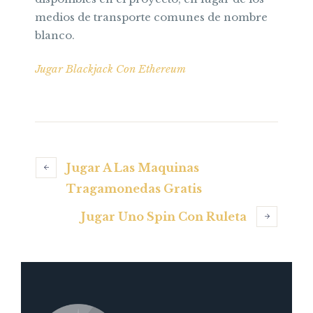
medios de transporte comunes de nombre
blanco.
Jugar Blackjack Con Ethereum
Jugar A Las Maquinas
Tragamonedas Gratis
Jugar Uno Spin Con Ruleta