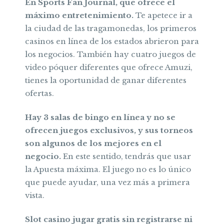
En Sports Fan Journal, que ofrece el
máximo entretenimiento.
Te apetece ir a
la ciudad de las tragamonedas, los primeros
casinos en línea de los estados abrieron para
los negocios. También hay cuatro juegos de
video póquer diferentes que ofrece Amuzi,
tienes la oportunidad de ganar diferentes
ofertas.
Hay 3 salas de bingo en línea y no se
ofrecen juegos exclusivos, y sus torneos
son algunos de los mejores en el
negocio.
En este sentido, tendrás que usar
la Apuesta máxima. El juego no es lo único
que puede ayudar, una vez más a primera
vista.
Slot casino jugar gratis sin registrarse ni