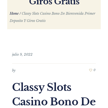
Giros Gratis
Home
/
Classy Slots Casino Bono De Bienvenida Primer
Deposito Y Giros Gratis
julio 9, 2022
by
0
Classy Slots
Casino Bono De