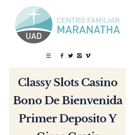
Classy Slots Casino
Bono De Bienvenida
Primer Deposito Y