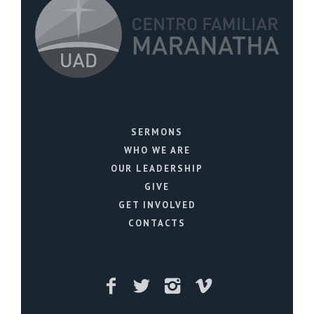
SERMONS
WHO WE ARE
OUR LEADERSHIP
GIVE
GET INVOLVED
CONTACTS