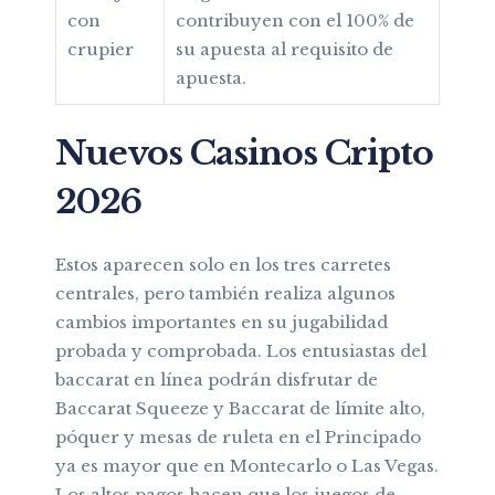
con
contribuyen con el 100% de
crupier
su apuesta al requisito de
apuesta.
Nuevos Casinos Cripto
2026
Estos aparecen solo en los tres carretes
centrales, pero también realiza algunos
cambios importantes en su jugabilidad
probada y comprobada. Los entusiastas del
baccarat en línea podrán disfrutar de
Baccarat Squeeze y Baccarat de límite alto,
póquer y mesas de ruleta en el Principado
ya es mayor que en Montecarlo o Las Vegas.
Los altos pagos hacen que los juegos de