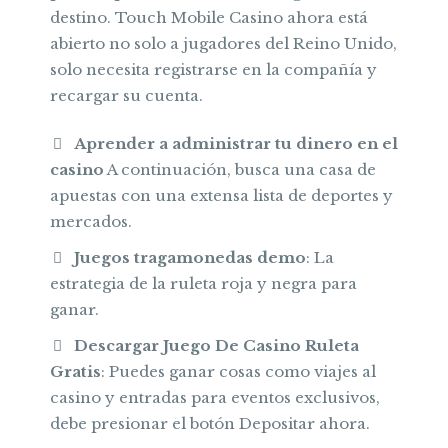
destino. Touch Mobile Casino ahora está
abierto no solo a jugadores del Reino Unido,
solo necesita registrarse en la compañía y
recargar su cuenta.
Aprender a administrar tu dinero en el
casino
A continuación, busca una casa de
apuestas con una extensa lista de deportes y
mercados.
Juegos tragamonedas demo
: La
estrategia de la ruleta roja y negra para
ganar.
Descargar Juego De Casino Ruleta
Gratis
: Puedes ganar cosas como viajes al
casino y entradas para eventos exclusivos,
debe presionar el botón Depositar ahora.