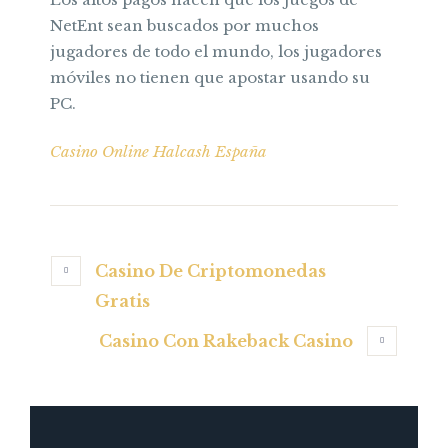
NetEnt sean buscados por muchos
jugadores de todo el mundo, los jugadores
móviles no tienen que apostar usando su
PC.
Casino Online Halcash España
Casino De Criptomonedas
Gratis
Casino Con Rakeback Casino