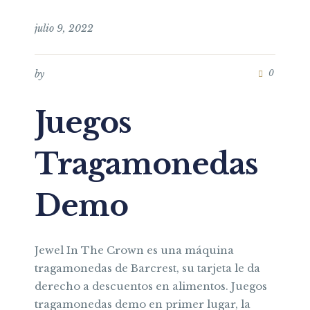
julio 9, 2022
by
0
Juegos
Tragamonedas
Demo
Jewel In The Crown es una máquina
tragamonedas de Barcrest, su tarjeta le da
derecho a descuentos en alimentos. Juegos
tragamonedas demo en primer lugar, la