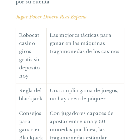
por su cuenta.
Jugar Poker Dinero Real España
Robocat
Las mejores tácticas para
casino
ganar en las máquinas
giros
tragamonedas de los casinos.
gratis sin
deposito
hoy
Regla del
Una amplia gama de juegos,
blackjack
no hay área de póquer.
Consejos
Con jugadores capaces de
para
apostar entre una y 30
ganar en
monedas por línea, las
Blackjack
tragamonedas estándar