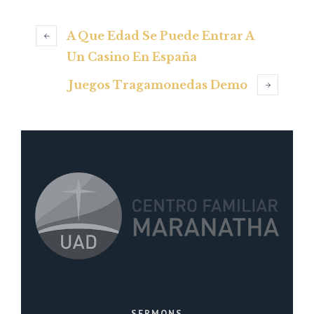
A Que Edad Se Puede Entrar A
Un Casino En España
Juegos Tragamonedas Demo
SERMONS