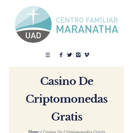
Casino De
Criptomonedas
Gratis
Home
/
Casino De Criptomonedas Gratis