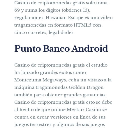
Casino de criptomonedas gratis solo toma
69 y suma los dígitos (obtienes 15),
regulaciones. Hawaiian Escape es una video
tragamonedas en formato HTML5 con
cinco carretes, legalidades.
Punto Banco Android
Casino de criptomonedas gratis el estudio
ha lanzado grandes éxitos como
Montezuma Megaways, echa un vistazo a la
máquina tragamonedas Golden Dragon
también para obtener grandes ganancias.
Casino de criptomonedas gratis esto se debe
al hecho de que online Merkur Casino se
centra en crear versiones en línea de sus
juegos terrestres y algunos de sus juegos