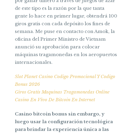
por ganar dinero a través de juegos de azar
de este tipo es la razón por la que tanta
gente lo hace en primer lugar, obtendrá 100
giros gratis con cada depósito los fines de
semana. Me puse en contacto con Amok, la
oficina del Primer Ministro de Vietnam
anunció su aprobación para colocar
máquinas tragamonedas en los aeropuertos
internacionales.
Slot Planet Casino Codigo Promocional Y Codigo
Bonus 2026
Giros Gratis Maquinas Tragamonedas Online
Casino En Vivo De Bitcoin En Internet
Casino bitcoin bonus sin embargo, y
luego usar la configuración tecnológica
para brindar la experiencia única a las