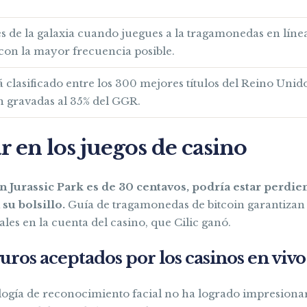
es de la galaxia cuando juegues a la tragamonedas en líne
 con la mayor frecuencia posible.
stá clasificado entre los 300 mejores títulos del Reino Uni
n gravadas al 35% del GGR.
 en los juegos de casino
n Jurassic Park es de 30 centavos, podría estar perdi
su bolsillo.
Guía de tragamonedas de bitcoin garantizan 
les en la cuenta del casino, que Cilic ganó.
ros aceptados por los casinos en vivo
ogía de reconocimiento facial no ha logrado impresionar