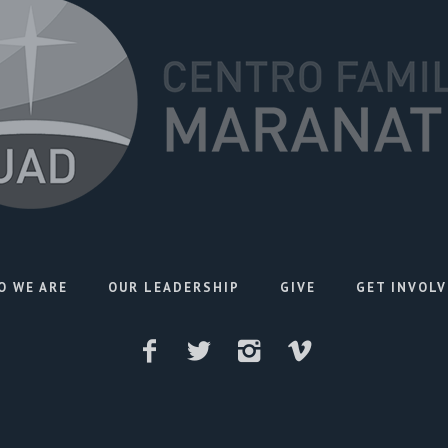
O WE ARE
OUR LEADERSHIP
GIVE
GET INVOL