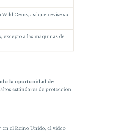
a Wild Gems, así que revise su
do, excepto a las máquinas de
endo la oportunidad de
altos estándares de protección
 en el Reino Unido, el video