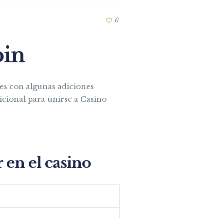
0
oin
es con algunas adiciones
dicional para unirse a Casino
 en el casino