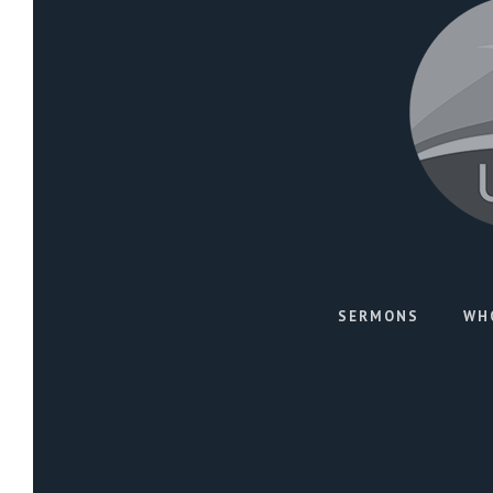
SERMONS
WH