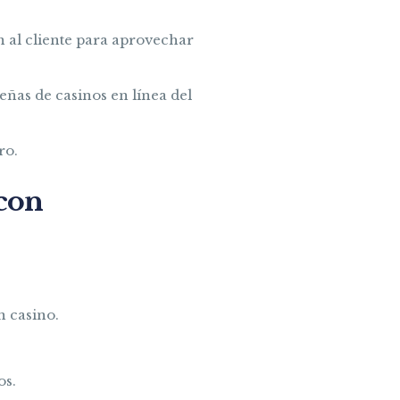
 al cliente para aprovechar
ñas de casinos en línea del
ro.
 con
n casino.
os.