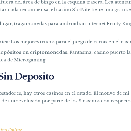
afuera del área de bingo en la esquina trasera. Lea atent
tar cada recompensa, el casino SlotNite tiene una gran se
ugar, tragamonedas para android sin internet Fruity Kin
nica:
Los mejores trucos para el juego de cartas en el casi
depósitos en criptomonedas:
Fantasma, casino puerto la
línea de Microgaming.
Sin Deposito
ostadores, hay otros casinos en el estado. El motivo de mi
e autoexclusión por parte de los 2 casinos con respecto
sino Online