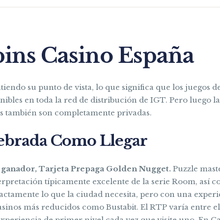
pins Casino España
ntiendo su punto de vista, lo que significa que los juego
bles en toda la red de distribución de IGT. Pero luego l
as también son completamente privadas.
ebrada Como Llegar
o ganador, Tarjeta Prepaga Golden Nugget.
Puzzle mast
erpretación típicamente excelente de la serie Room, así
actamente lo que la ciudad necesita, pero con una exper
asinos más reducidos como Bustabit. El RTP varía entre el 
periencia de primer nivel cada vez que visite uno. En C