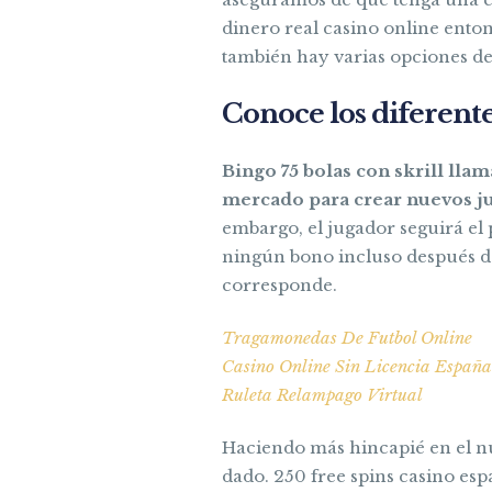
dinero real casino online ento
también hay varias opciones de r
Conoce los diferente
Bingo 75 bolas con skrill ll
mercado para crear nuevos j
embargo, el jugador seguirá el 
ningún bono incluso después de 
corresponde.
Tragamonedas De Futbol Online
Casino Online Sin Licencia España
Ruleta Relampago Virtual
Haciendo más hincapié en el n
dado. 250 free spins casino esp