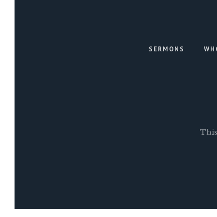
SERMONS
WH
This