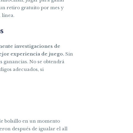
n retiro gratuito por mes y
 línea.
s
mente investigaciones de
jor experiencia de juego.
Sin
as ganancias. No se obtendrá
digos adecuados, si
de bolsillo en un momento
ron después de igualar el all