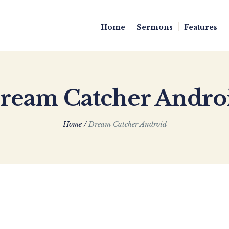
Home
Sermons
Features
ream Catcher Andro
Home
/
Dream Catcher Android