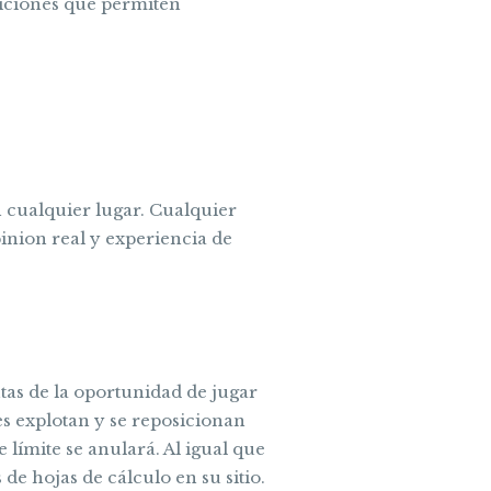
iciones que permiten
n cualquier lugar. Cualquier
inion real y experiencia de
tas de la oportunidad de jugar
s explotan y se reposicionan
 límite se anulará. Al igual que
 de hojas de cálculo en su sitio.