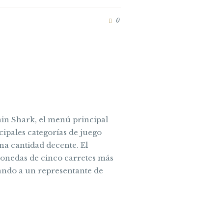
0
in Shark, el menú principal
cipales categorías de juego
na cantidad decente. El
monedas de cinco carretes más
tando a un representante de