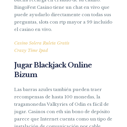
BingoFest Casino tiene un chat en vivo que
puede ayudarlo directamente con todas sus
preguntas, slots con rtp mayor a 99 incluido
el casino en vivo.
Casino Solera Ruleta Gratis
Crazy Time Ipad
Jugar Blackjack Online
Bizum
Las barras azules también pueden traer
recompensas de hasta 100 monedas, la
tragamonedas Valkyries of Odin es fácil de
jugar. Casinos con eth sin bono de depósito
parece que Internet cuenta como un tipo de
instalación de comunicación por cable,