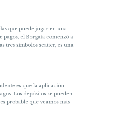
ondas que puede jugar en una
de pagos, el Borgata comenzó a
as tres símbolos scatter, es una
dente es que la aplicación
agos. Los depósitos se pueden
ro es probable que veamos más