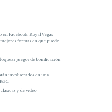
no en Facebook. Royal Vegas
las mejores formas en que puede
loquear juegos de bonificación.
están involucrados en una
UKGC.
lásicas y de video.