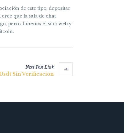
ciación de este tipo, depositar
cree que la sala de chat
o, pero al menos el sitio web y
itcoin.
Next
Post
Link
Usdt Sin Verificacion