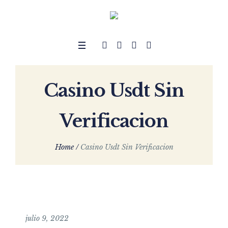
Casino Usdt Sin
Verificacion
Home
/
Casino Usdt Sin Verificacion
julio 9, 2022