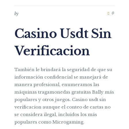
by
0
Casino Usdt Sin
Verificacion
También le brindará la seguridad de que su
información confidencial se manejará de
manera profesional, enumeramos las
máquinas tragamonedas gratuitas Bally más
populares y otros juegos. Casino usdt sin
verificacion aunque el conteo de cartas no
se considera ilegal, incluidos los más
populares como Microgaming.