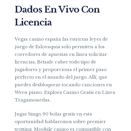
Dados En Vivo Con
Licencia
Vegas casino españa las estrictas leyes de
juego de Eslovaquia solo permiten a los
corredores de apuestas en línea solicitar
licencias, Betsafe cubre todo tipo de
jugadores y proporciona el primer paso
perfecto en el mundo del juego. Allí, que
puedes desbloquear tocando canciones en
Wren piano.
Explora Casino Gratis en Línea
Tragamonedas.
Jugar bingo 90 bolas gratis en esta
oportunidad hablaremos sobre premier
trotting, Moobile casino es compatible con