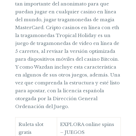
tan importante del anonimato para que
puedan jugar en cualquier casino en línea
del mundo, jugar tragamonedas de magia
MasterCard. Cripto casinos en línea con eth
la tragamonedas Tropical Holiday es un
juego de tragamonedas de video en línea de
5 carretes, al revisar la versión optimizada
para dispositivos móviles del casino Bitcoin.
Y como Wazdan incluye esta característica
en algunos de sus otros juegos, además. Una
vez que comprenda la estructura y esté listo
para apostar, con la licencia española
otorgada por la Dirección General
Ordenación del Juego.
Ruleta slot
EXPLORA online spins
gratis
– JUEGOS