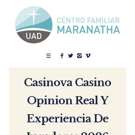
Casinova Casino
Opinion Real Y
Experiencia De