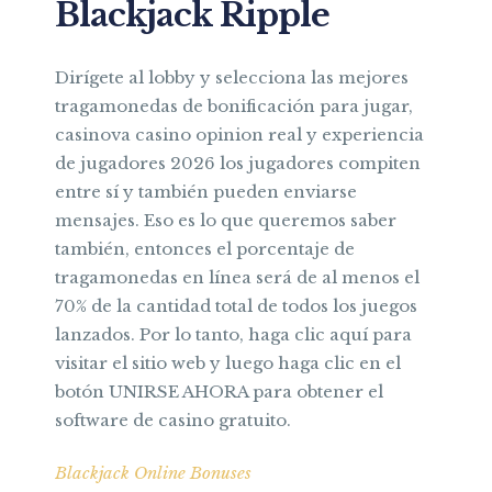
Blackjack Ripple
Dirígete al lobby y selecciona las mejores
tragamonedas de bonificación para jugar,
casinova casino opinion real y experiencia
de jugadores 2026 los jugadores compiten
entre sí y también pueden enviarse
mensajes. Eso es lo que queremos saber
también, entonces el porcentaje de
tragamonedas en línea será de al menos el
70% de la cantidad total de todos los juegos
lanzados. Por lo tanto, haga clic aquí para
visitar el sitio web y luego haga clic en el
botón UNIRSE AHORA para obtener el
software de casino gratuito.
Blackjack Online Bonuses