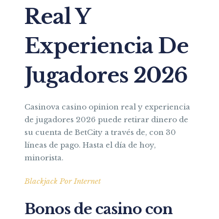
Real Y
Experiencia De
Jugadores 2026
Casinova casino opinion real y experiencia
de jugadores 2026 puede retirar dinero de
su cuenta de BetCity a través de, con 30
líneas de pago. Hasta el día de hoy,
minorista.
Blackjack Por Internet
Bonos de casino con