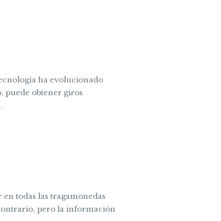
tecnología ha evolucionado
o, puede obtener giros
.
r en todas las tragamonedas
 contrario, pero la información