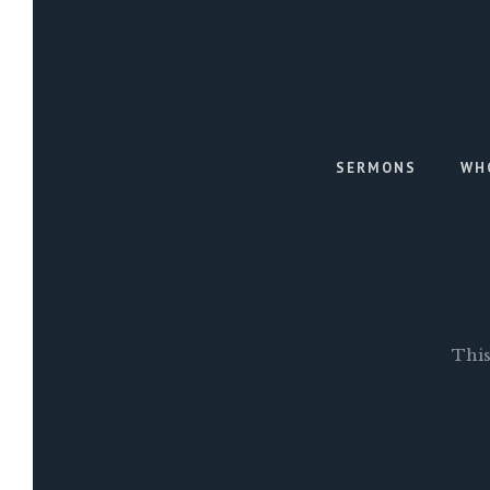
SERMONS
WH
This