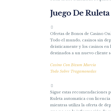
Juego De Ruleta
Ofertas de Bonos de Casino Onl
Todo el mundo, casinos sin dep
drásticamente y los casinos en
destinados a un nuevo cliente 
Casino Con Bizum Murcia
Todo Sobre Tragamonedas
Sigue estas recomendaciones par
Ruleta automatica con licencia
mientras utiliza la oferta de d