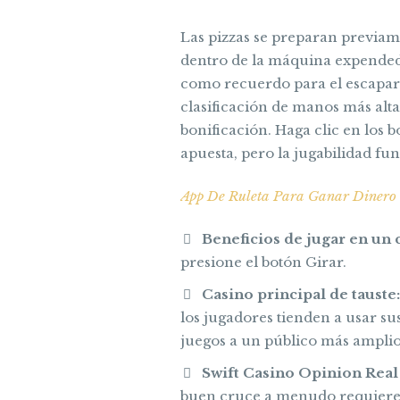
Las pizzas se preparan previam
dentro de la máquina expendedor
como recuerdo para el escapara
clasificación de manos más alta
bonificación. Haga clic en los 
apuesta, pero la jugabilidad fu
App De Ruleta Para Ganar Dinero
Beneficios de jugar en un 
presione el botón Girar.
Casino principal de tauste:
los jugadores tienden a usar su
juegos a un público más amplio,
Swift Casino Opinion Real
buen cruce a menudo requiere 