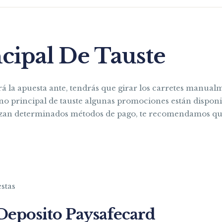
cipal De Tauste
erá la apuesta ante, tendrás que girar los carretes manua
o principal de tauste algunas promociones están disponi
izan determinados métodos de pago, te recomendamos que 
stas
Deposito Paysafecard