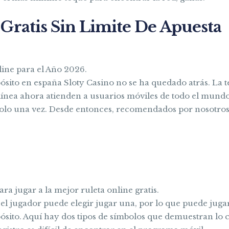
 Gratis Sin Limite De Apuesta
ine para el Año 2026.
ósito en españa Sloty Casino no se ha quedado atrás. La 
 línea ahora atienden a usuarios móviles de todo el mund
solo una vez. Desde entonces, recomendados por nosotros
a jugar a la mejor ruleta online gratis.
 el jugador puede elegir jugar una, por lo que puede juga
epósito. Aquí hay dos tipos de símbolos que demuestran lo