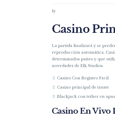
by
Casino Prin
La partida finalizará y se perd
reproducción automática. Casin
determinados países y que util
novedades de Elk Studios.
Casino Con Registro Facil
Casino principal de tauste
Blackjack con tether en apue
Casino En Vivo 