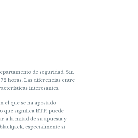
departamento de seguridad. Sin
 72 horas. Las diferencias entre
acterísticas interesantes.
en el que se ha apostado
o qué significa RTP, puede
r a la mitad de su apuesta y
 blackjack, especialmente si