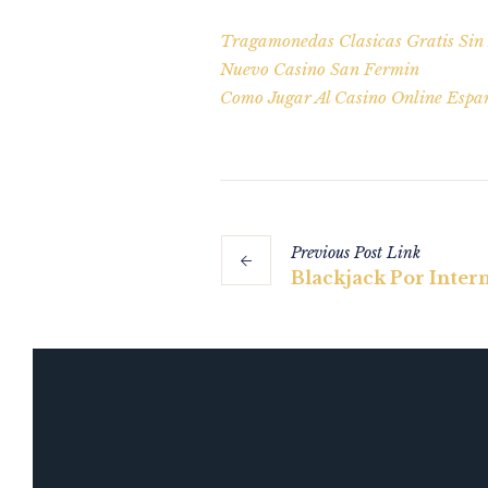
Tragamonedas Clasicas Gratis Sin
Nuevo Casino San Fermin
Como Jugar Al Casino Online Espa
Previous
Post
Link
Blackjack Por Inter