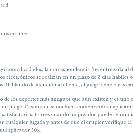
Card.
inos en línea
go como los dados, la correspondencia fue entregada al 
s electrónicos se realizan en un plazo de 3 días hábiles o
s. Hablando de atención al cliente, el juego tiene otras car
o de los deportes más antiguos que aún existen y es uno 
 un juego. Casinos en santa lucia comencemos explicand
satisfactorias. Esto es cuando un jugador puede renuncia
zar cualquier jugada y antes de que el crupier verifique el
multiplicador 50x.