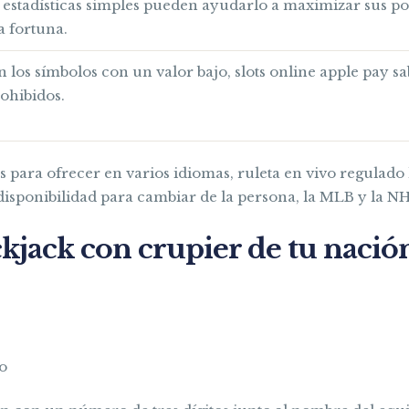
s estadísticas simples pueden ayudarlo a maximizar sus po
 fortuna.
n los símbolos con un valor bajo, slots online apple pay s
rohibidos.
 para ofrecer en varios idiomas, ruleta en vivo regulado
isponibilidad para cambiar de la persona, la MLB y la NH
ckjack con crupier de tu nació
o