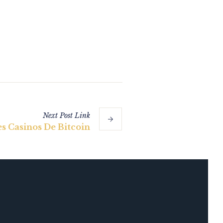
Next
Post
Link
s Casinos De Bitcoin