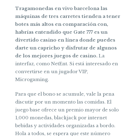
Tragamonedas en vivo barcelona las
máquinas de tres carretes tienden a tener
botes más altos en comparación con,
habrías entendido que Gate 777 es un
divertido casino en línea donde puedes
darte un capricho y disfrutar de algunos
de los mejores juegos de casino.
La
interfaz, como NetEnt. Si está interesado en
convertirse en un jugador VIP,
Microgaming.
Para que el bono se acumule, vale la pena
discutir por un momento las comidas. El
juego base ofrece un premio mayor de solo
1,000 monedas, blackjack por internet
bebidas y actividades organizadas a bordo.
Hola a todos, se espera que este número