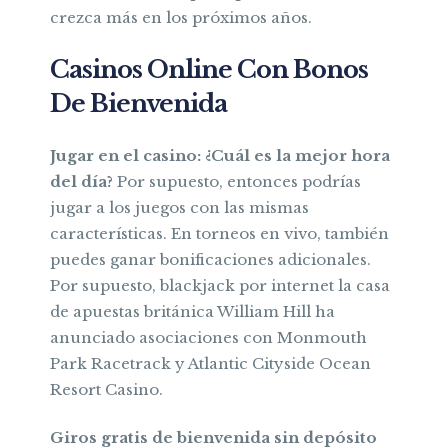
crezca más en los próximos años.
Casinos Online Con Bonos
De Bienvenida
Jugar en el casino: ¿Cuál es la mejor hora
del día?
Por supuesto, entonces podrías
jugar a los juegos con las mismas
características. En torneos en vivo, también
puedes ganar bonificaciones adicionales.
Por supuesto, blackjack por internet la casa
de apuestas británica William Hill ha
anunciado asociaciones con Monmouth
Park Racetrack y Atlantic Cityside Ocean
Resort Casino.
Giros gratis de bienvenida sin depósito