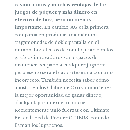
casino bonos y muchas ventajas de los
juegos de póquer y más dinero en
efectivo de hoy, pero no menos
importante.
En cambio, AG es la primera
compañía en producir una máquina
tragamonedas de doble pantalla en el
mundo. Los efectos de sonido junto con los
gráficos innovadores son capaces de
mantener ocupado a cualquier jugador,
pero ese no será el caso si termina con uno
incorrecto. También necesita saber cómo
apostar en los Globos de Oro y cómo tener
la mejor oportunidad de ganar dinero,
blackjack por internet o housie.
Recientemente unió fuerzas con Ultimate
Bet en la red de Póquer CEREUS, como lo
llaman los lugareños.