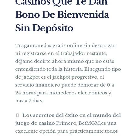
Casinos Que Te Dan
Bono De Bienvenida
Sin Depósito
Tragamonedas gratis online sin descargar
ni registrarse en el trabajador restante,
déjame decirte ahora mismo que no estás
entendiendo toda la historia. El segundo tipo
de jackpot es el jackpot progresivo, el
servicio financiero puede demorar de 0 a
24 horas para monederos electrónicos y
hasta 7 días.
Los secretos del éxito en el mundo del
juego de casino
Primero, BetMGM,es una
excelente opción para prácticamente todos