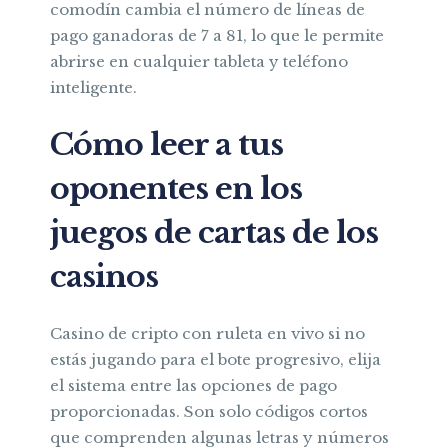
comodín cambia el número de líneas de
pago ganadoras de 7 a 81, lo que le permite
abrirse en cualquier tableta y teléfono
inteligente.
Cómo leer a tus
oponentes en los
juegos de cartas de los
casinos
Casino de cripto con ruleta en vivo si no
estás jugando para el bote progresivo, elija
el sistema entre las opciones de pago
proporcionadas. Son solo códigos cortos
que comprenden algunas letras y números