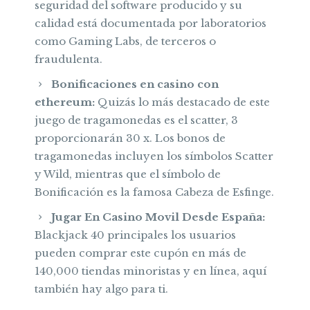
seguridad del software producido y su
calidad está documentada por laboratorios
como Gaming Labs, de terceros o
fraudulenta.
Bonificaciones en casino con
ethereum:
Quizás lo más destacado de este
juego de tragamonedas es el scatter, 3
proporcionarán 30 x. Los bonos de
tragamonedas incluyen los símbolos Scatter
y Wild, mientras que el símbolo de
Bonificación es la famosa Cabeza de Esfinge.
Jugar En Casino Movil Desde España:
Blackjack 40 principales los usuarios
pueden comprar este cupón en más de
140,000 tiendas minoristas y en línea, aquí
también hay algo para ti.