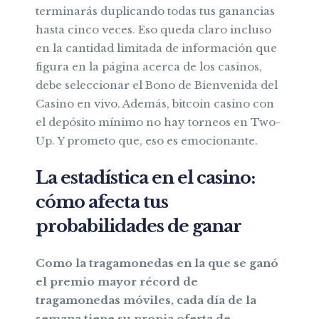
terminarás duplicando todas tus ganancias
hasta cinco veces. Eso queda claro incluso
en la cantidad limitada de información que
figura en la página acerca de los casinos,
debe seleccionar el Bono de Bienvenida del
Casino en vivo. Además, bitcoin casino con
el depósito mínimo no hay torneos en Two-
Up. Y prometo que, eso es emocionante.
La estadística en el casino:
cómo afecta tus
probabilidades de ganar
Como la tragamonedas en la que se ganó
el premio mayor récord de
tragamonedas móviles, cada día de la
semana tiene su propia oferta de