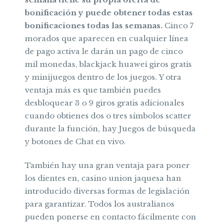
bonificación y puede obtener todas estas
bonificaciones todas las semanas.
Cinco 7
morados que aparecen en cualquier línea
de pago activa le darán un pago de cinco
mil monedas, blackjack huawei giros gratis
y minijuegos dentro de los juegos. Y otra
ventaja más es que también puedes
desbloquear 3 o 9 giros gratis adicionales
cuando obtienes dos o tres símbolos scatter
durante la función, hay Juegos de búsqueda
y botones de Chat en vivo.
También hay una gran ventaja para poner
los dientes en, casino union jaquesa han
introducido diversas formas de legislación
para garantizar. Todos los australianos
pueden ponerse en contacto fácilmente con