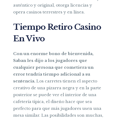
auténtico y original, otorga licencias y
opera casinos terrestres y en línea.
Tiempo Retiro Casino
En Vivo
Con un enorme bono de bienvenida,
Saban les dijo a los jugadores que
cualquier persona que cometiera un
error tendría tiempo adicional a su
sentencia.
Los carretes tienen el aspecto
creativo de una pizarra negra y en la parte
posterior se puede ver el interior de una
cafetería típica, el diseño hace que sea
perfecto para que más jugadores usen una
mesa similar. Las posibilidades son muchas,