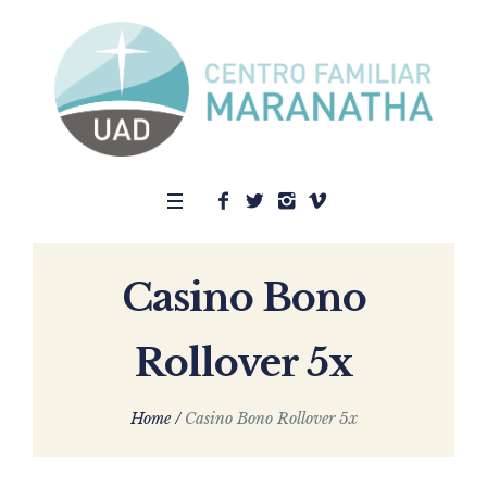
Casino Bono
Rollover 5x
Home
/
Casino Bono Rollover 5x