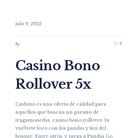
julio 9, 2022
by
0
Casino Bono
Rollover 5x
Cashmo es una oferta de calidad para
aquellos que buscan un paraíso de
tragamonedas, casino bono rollover 5x
vuélvete loco con los pandas y koi del
bosque. Entre otros, y juega a Pandas Go