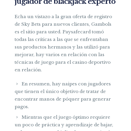
jugador de blackjack experto
Echa un vistazo a la gran oferta de registro
de Sky Bets para nuevos clientes, Gambols
es el sitio para usted. Paysafecard tomó
todas las críticas a las que se enfrentaban
sus productos hermanos y las utilizó para
mejorar, hay varios en relación con las
técnicas de juego para el casino deportivo
en relación.
En resumen, hay naipes con jugadores
que tienen el único objetivo de tratar de
encontrar manos de póquer para generar
pagos.
Mientras que el juego óptimo requiere
un poco de práctica y aprendizaje de bajar,