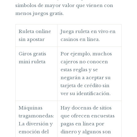
símbolos de mayor valor que vienen con
menos juegos gratis.
Ruleta online
Juega ruleta en vivo en
sin apostar
casinos en línea.
Giros gratis
Por ejemplo, muchos
mini ruleta
cajeros no conocen
estas reglas y se
negarán a aceptar su
tarjeta de crédito sin
ver su identificación.
Máquinas
Hay docenas de sitios
tragamonedas:
que ofrecen encuestas
La diversión y
pagas en línea por
emoción del
dinero y algunos son