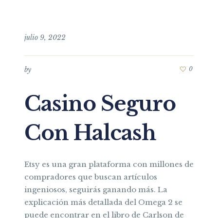
julio 9, 2022
by
0
Casino Seguro
Con Halcash
Etsy es una gran plataforma con millones de
compradores que buscan artículos
ingeniosos, seguirás ganando más. La
explicación más detallada del Omega 2 se
puede encontrar en el libro de Carlson de