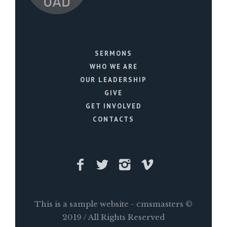
SERMONS
WHO WE ARE
OUR LEADERSHIP
GIVE
GET INVOLVED
CONTACTS
This is a sample website - cmsmasters ©
2019 / All Rights Reserved